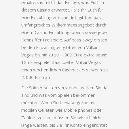
erhalten, ist nicht das Einzige, was Euch in
diesem Casino erwartet. Falls Ihr Euch für
eine Einzahlung entscheidet, gibt es das
umfangreiches Willkommensangebot durch
einem Casino Einzahlungsbonus sowie jede
Kennziffer Freispiele. Auf pass away ersten
beiden Einzahlungen gibt es von Vulkan
Vegas bis hin zu zu 1. 000 Euro extra sowie
125 Freispiele. Dazu bietet VulkanVegas
einen wöchentlichen Cashback erst wenn zu
2. 000 Euro an.
Die Spieler sollten verstehen, warum Sie da
sind und was vom Spielen bekommen
möchten. Wenn Sie likewise gerne mit
mobilen Geräten wie Mobile phones oder
Tablets zocken, müssen Sie wirklich nicht
lange warten, bis Sie Ihr Konto eingerichtet