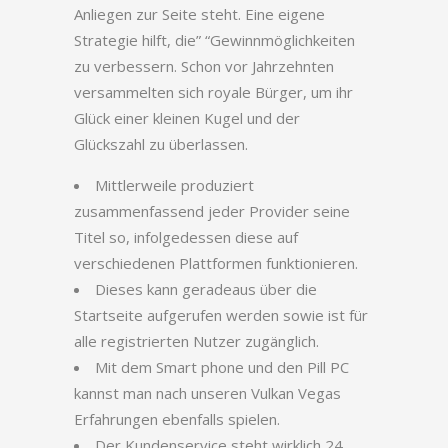
Anliegen zur Seite steht. Eine eigene
Strategie hilft, die” “Gewinnmöglichkeiten
zu verbessern. Schon vor Jahrzehnten
versammelten sich royale Bürger, um ihr
Glück einer kleinen Kugel und der
Glückszahl zu überlassen.
Mittlerweile produziert
zusammenfassend jeder Provider seine
Titel so, infolgedessen diese auf
verschiedenen Plattformen funktionieren.
Dieses kann geradeaus über die
Startseite aufgerufen werden sowie ist für
alle registrierten Nutzer zugänglich.
Mit dem Smart phone und den Pill PC
kannst man nach unseren Vulkan Vegas
Erfahrungen ebenfalls spielen.
Der Kundenservice steht wirklich 24