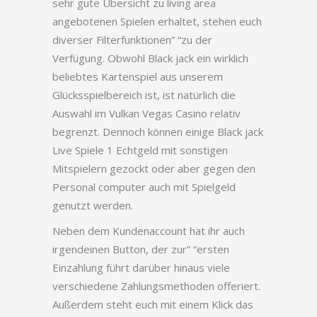
sehr gute Übersicht zu living area
angebotenen Spielen erhaltet, stehen euch
diverser Filterfunktionen” “zu der
Verfügung. Obwohl Black jack ein wirklich
beliebtes Kartenspiel aus unserem
Glücksspielbereich ist, ist natürlich die
Auswahl im Vulkan Vegas Casino relativ
begrenzt. Dennoch können einige Black jack
Live Spiele 1 Echtgeld mit sonstigen
Mitspielern gezockt oder aber gegen den
Personal computer auch mit Spielgeld
genutzt werden.
Neben dem Kundenaccount hat ihr auch
irgendeinen Button, der zur” “ersten
Einzahlung führt darüber hinaus viele
verschiedene Zahlungsmethoden offeriert.
Außerdem steht euch mit einem Klick das