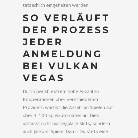
tatsächlich eingehalten werden.
SO VERLÄUFT
DER PROZESS
JEDER
ANMELDUNG
BEI VULKAN
VEGAS
Durch perish extrem hohe Anzahl an
Kooperationen über verschiedenen
Providern wächst die Anzahl an Spielen auf
über 3. 100 Spielautomaten an. Dies
umfasst nicht nur reguläre Slots, sondern
auch Jackpot-Spiele. Damit Du stets eine