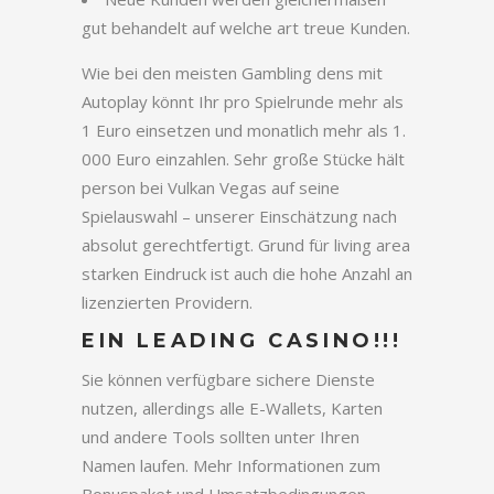
gut behandelt auf welche art treue Kunden.
Wie bei den meisten Gambling dens mit
Autoplay könnt Ihr pro Spielrunde mehr als
1 Euro einsetzen und monatlich mehr als 1.
000 Euro einzahlen. Sehr große Stücke hält
person bei Vulkan Vegas auf seine
Spielauswahl – unserer Einschätzung nach
absolut gerechtfertigt. Grund für living area
starken Eindruck ist auch die hohe Anzahl an
lizenzierten Providern.
EIN LEADING CASINO!!!
Sie können verfügbare sichere Dienste
nutzen, allerdings alle E-Wallets, Karten
und andere Tools sollten unter Ihren
Namen laufen. Mehr Informationen zum