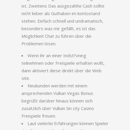
ist. Zweitens Das ausgezahlte Cash sollte
nicht lieber als Guthaben im kontostand
stehen. Einfach schnell und undramatisch,
besonders was mir gefällt, es ist das
Möglichkeit Chat zu führen über die
Problemen lösen.
Wenn ihr an einer Indst?vning
teilnehmen oder Freispiele erhalten wollt,
dann aktiviert diese direkt über die Web
site.
Neukunden werden mit einem
ansprechenden Vulkan Vegas Bonus
begrüßt darüber hinaus können sich
zusätzlich über Vulkan Sin city Casino
Freispiele freuen.
Laut vielerlei Erfahrungen können Spieler