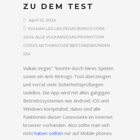
ZU DEM TEST
April 10, 2024
VULKAN LAS LAS VEGAS BONUS CODE
2024: ALLE VULKANVEGAS PROMOTION
CODES AKTIONSCODE BESTANDSKUNDEN -
534
Vulkan Vegas” “konnte durch faires Spielen
sowie ein Anti-Betrugs-Tool überzeugen
und vorrat viele Sicherheitsprüfungen
tadellos. Die App wird mit allen gängigen
Betriebssystemen wie Android, iOS und
Windows kompitabel, dabei sind alle
Funktionen dieser Casinoseite im Internet
browser vorhanden. Also sollte man sich
nicht
haben sollten
nur auf Mobile phones