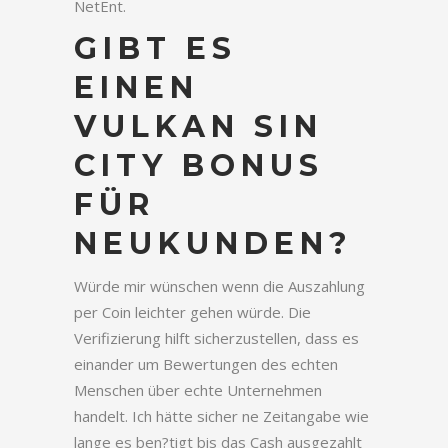
NetEnt.
GIBT ES
EINEN
VULKAN SIN
CITY BONUS
FÜR
NEUKUNDEN?
Würde mir wünschen wenn die Auszahlung
per Coin leichter gehen würde. Die
Verifizierung hilft sicherzustellen, dass es
einander um Bewertungen des echten
Menschen über echte Unternehmen
handelt. Ich hätte sicher ne Zeitangabe wie
lange es ben?tigt bis das Cash ausgezahlt