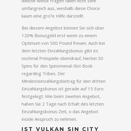
welche weise Fragen fallen nicht sehr
umfangreich aus, weshalb diese Choice
kaum eine gro?e Hilfe darstellt.
Bei diesem Angebot können Sie sich über
120% Bonusgeld erst wenn zu einem
Optimum von 500 Pound freuen. Auch bei
dem letzten Einzahlungsbonus gibt es
nochmal Freispiele obendrauf, hierbei 50
Spins für den Spinomenal-Slot Book
regarding Tribes. Der
Mindesteinzahlungsbetrag für den dritten
Einzahlungsbonus ist gerade auf 15 Euro
festgelegt. Wie beim zweiten Angebot,
haben Sie 2 Tage nach Erhalt des letzten
Einzahlungsbonus Zeit, o das Angebot
inside Anspruch zu nehmen.
IST VULKAN SIN CITY