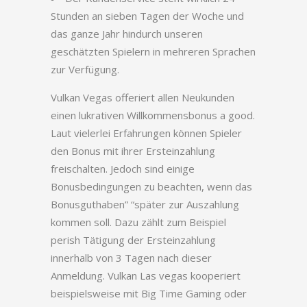
Stunden an sieben Tagen der Woche und
das ganze Jahr hindurch unseren
geschätzten Spielern in mehreren Sprachen
zur Verfügung.
Vulkan Vegas offeriert allen Neukunden
einen lukrativen Willkommensbonus a good.
Laut vielerlei Erfahrungen können Spieler
den Bonus mit ihrer Ersteinzahlung
freischalten. Jedoch sind einige
Bonusbedingungen zu beachten, wenn das
Bonusguthaben” “später zur Auszahlung
kommen soll. Dazu zählt zum Beispiel
perish Tätigung der Ersteinzahlung
innerhalb von 3 Tagen nach dieser
Anmeldung. Vulkan Las vegas kooperiert
beispielsweise mit Big Time Gaming oder