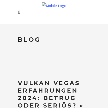
BLOG
VULKAN VEGAS
ERFAHRUNGEN
2024: BETRUG
ODER SERIÖS? »