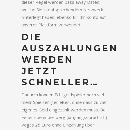
dieser Regel werden pass away Daten,
welche Sie in entsprechendem Netzwerk
hinterlegt haben, ebenso für Ihr Konto auf
unserer Plattform verwendet.
DIE
AUSZAHLUNGEN
WERDEN
JETZT
SCHNELLER…
Dadurch können Echtgeldspieler noch viel
mehr Spielzeit genießen, ohne dass zu viel
eigenes Geld eingezahlt werden muss. Bei
Feuer speiender berg (umgangssprachlich)
Vegas 25 Euro ohne Einzahlung über