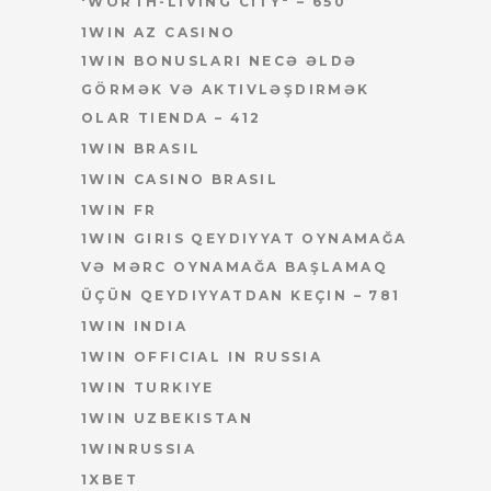
'WORTH-LIVING CITY" – 650
1WIN AZ CASINO
1WIN BONUSLARI NECƏ ƏLDƏ
GÖRMƏK VƏ AKTIVLƏŞDIRMƏK
OLAR TIENDA – 412
1WIN BRASIL
1WIN CASINO BRASIL
1WIN FR
1WIN GIRIS QEYDIYYAT OYNAMAĞA
VƏ MƏRC OYNAMAĞA BAŞLAMAQ
ÜÇÜN QEYDIYYATDAN KEÇIN – 781
1WIN INDIA
1WIN OFFICIAL IN RUSSIA
1WIN TURKIYE
1WIN UZBEKISTAN
1WINRUSSIA
1XBET