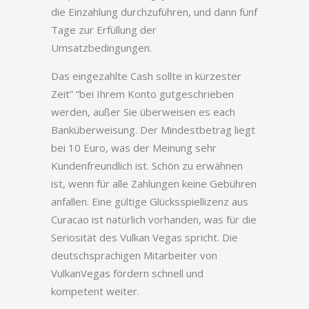
die Einzahlung durchzuführen, und dann fünf
Tage zur Erfüllung der
Umsatzbedingungen.
Das eingezahlte Cash sollte in kürzester
Zeit” “bei Ihrem Konto gutgeschrieben
werden, außer Sie überweisen es each
Banküberweisung. Der Mindestbetrag liegt
bei 10 Euro, was der Meinung sehr
Kundenfreundlich ist. Schön zu erwähnen
ist, wenn für alle Zahlungen keine Gebühren
anfallen. Eine gültige Glücksspiellizenz aus
Curacao ist natürlich vorhanden, was für die
Seriosität des Vulkan Vegas spricht. Die
deutschsprachigen Mitarbeiter von
VulkanVegas fördern schnell und
kompetent weiter.