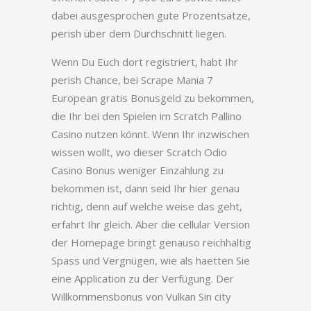
dabei ausgesprochen gute Prozentsätze,
perish über dem Durchschnitt liegen.
Wenn Du Euch dort registriert, habt Ihr
perish Chance, bei Scrape Mania 7
European gratis Bonusgeld zu bekommen,
die Ihr bei den Spielen im Scratch Pallino
Casino nutzen könnt. Wenn Ihr inzwischen
wissen wollt, wo dieser Scratch Odio
Casino Bonus weniger Einzahlung zu
bekommen ist, dann seid Ihr hier genau
richtig, denn auf welche weise das geht,
erfahrt Ihr gleich. Aber die cellular Version
der Homepage bringt genauso reichhaltig
Spass und Vergnügen, wie als haetten Sie
eine Application zu der Verfügung. Der
Willkommensbonus von Vulkan Sin city