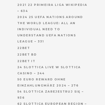
2021 22 PRIMEIRA LIGA WIKIPEDIA
– 634
2024 25 UEFA NATIONS AROUND
THE WORLD LEAGUE: ALL AN
INDIVIDUAL NEED TO
UNDERSTAND UEFA NATIONS
LEAGUE – 331
22BET
22BET BD
22BET IT
24 SLOTTICA LIVE W SLOTTICA
CASINO – 244
50 EURO REWARD OHNE
EINZAHLUNG️MÄRZ 2024 – 276
54 SLOTTICA ZAREJESTRUJ SIĘ –
936
62 SLOTTICA EUROPEAN REGION –