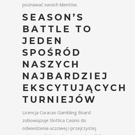
poznawać swoich klientów.
SЕАSОN’S
ВАTTLЕ TО
JЕDЕN
SPOŚRÓD
NАSZYСH
NАJBАRDZІЕJ
ЕKSСYTUJĄСYСH
TURNІЕJÓW
Licencja Curacao Gambling Board
zobowiązuje Slottica Casino do
odwiedzenia uczciwej i przejrzystej