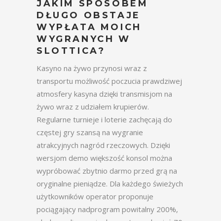
JAKIM SPOSOBEM
DŁUGO OBSTAJE
WYPŁATA MOICH
WYGRANYCH W
SLOTTICA?
Kasyno na żywo przynosi wraz z
transportu możliwość poczucia prawdziwej
atmosfery kasyna dzięki transmisjom na
żywo wraz z udziałem krupierów.
Regularne turnieje i loterie zachęcają do
częstej gry szansą na wygranie
atrakcyjnych nagród rzeczowych. Dzięki
wersjom demo większość konsol można
wypróbować zbytnio darmo przed grą na
oryginalne pieniądze. Dla każdego świeżych
użytkowników operator proponuje
pociągający nadprogram powitalny 200%,