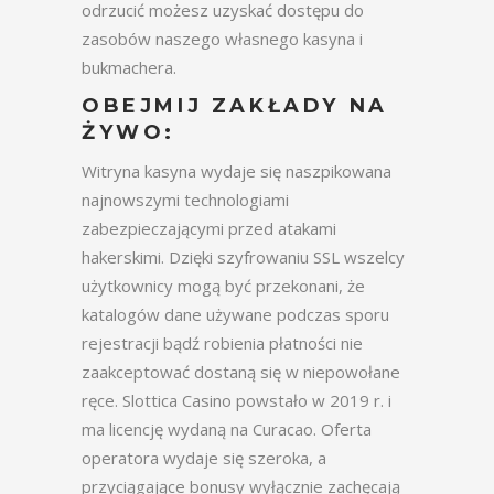
odrzucić możesz uzyskać dostępu do
zasobów naszego własnego kasyna i
bukmachera.
OBEJMIJ ZAKŁADY NA
ŻYWO:
Witryna kasyna wydaje się naszpikowana
najnowszymi technologiami
zabezpieczającymi przed atakami
hakerskimi. Dzięki szyfrowaniu SSL wszelcy
użytkownicy mogą być przekonani, że
katalogów dane używane podczas sporu
rejestracji bądź robienia płatności nie
zaakceptować dostaną się w niepowołane
ręce. Slottica Casino powstało w 2019 r. i
ma licencję wydaną na Curacao. Oferta
operatora wydaje się szeroka, a
przyciągające bonusy wyłącznie zachęcają