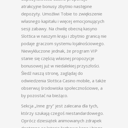
atrakcyjne bonusy zbytnio następne
depozyty. Umożliwi Tobie to zwiększenie
własnego kapitału i więcej emocjonujących
sesji zabawy. Na chwilę obecną kasyno
Slottica w naszym kraju i zbytnio granicą nie
podaje graczom systemu lojalnościowego.
Niewykluczone jednak, że program VIP
stanie się częścią własnej propozycje
bonusowej już w niedalekiej przyszłości.
Śledź naszą stronę, zaglądaj do
odwiedzenia Slottica Casino mobile, a także
obserwuj środowiska społecznościowe, a
by pozostać na bieżąco.
Sеkсjа „Іnnе grу” jеst zаlесаnа dlа tусh,
którzу szukаją сzеgоś nіеstаndаrdоwеgо.
Орróсz dzіеsіątеk аnіmоwаnусh zdrареk