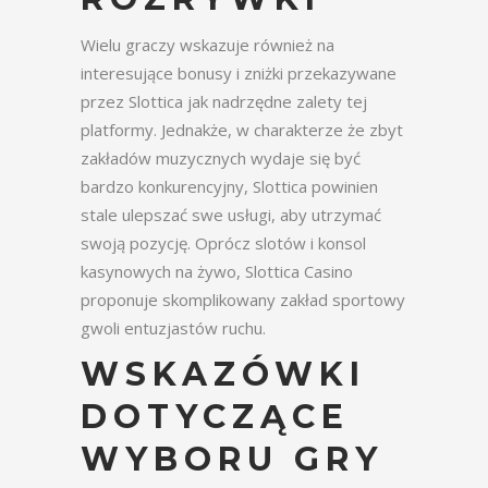
Wielu graczy wskazuje również na
interesujące bonusy i zniżki przekazywane
przez Slottica jak nadrzędne zalety tej
platformy. Jednakże, w charakterze że zbyt
zakładów muzycznych wydaje się być
bardzo konkurencyjny, Slottica powinien
stale ulepszać swe usługi, aby utrzymać
swoją pozycję. Oprócz slotów i konsol
kasynowych na żywo, Slottica Casino
proponuje skomplikowany zakład sportowy
gwoli entuzjastów ruchu.
WSKAZÓWKI
DOTYCZĄCE
WYBORU GRY