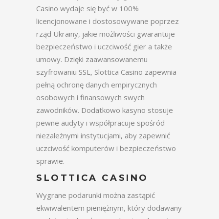
Casino wydaje się być w 100%
licencjonowane i dostosowywane poprzez
rząd Ukrainy, jakie możliwości gwarantuje
bezpieczeństwo i uczciwość gier a także
umowy. Dzięki zaawansowanemu
szyfrowaniu SSL, Slottica Casino zapewnia
pełną ochronę danych empirycznych
osobowych i finansowych swych
zawodników. Dodatkowo kasyno stosuje
pewne audyty i współpracuje spośród
niezależnymi instytucjami, aby zapewnić
uczciwość komputerów i bezpieczeństwo
sprawie.
SLOTTICA CASINO
Wygrane podarunki można zastąpić
ekwiwalentem pieniężnym, który dodawany