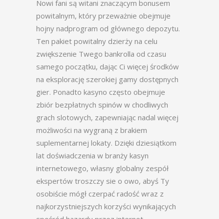
Nowi fani są witani znaczącym bonusem
powitalnym, który przeważnie obejmuje
hojny nadprogram od głównego depozytu.
Ten pakiet powitalny dzierży na celu
zwiększenie Twego bankrolla od czasu
samego początku, dając Ci więcej środków
na eksplorację szerokiej gamy dostępnych
gier. Ponadto kasyno często obejmuje
zbiór bezpłatnych spinów w chodliwych
grach slotowych, zapewniając nadal więcej
możliwości na wygraną z brakiem
suplementarnej lokaty. Dzięki dziesiątkom
lat doświadczenia w branży kasyn
internetowego, własny globalny zespół
ekspertów troszczy sie o owo, abyś Ty
osobiście mógł czerpać radość wraz z
najkorzystniejszych korzyści wynikających