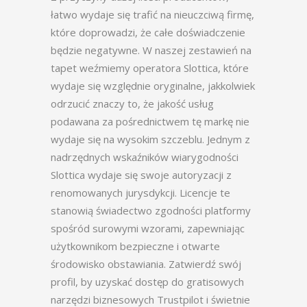
łatwo wydaje się trafić na nieuczciwą firmę,
które doprowadzi, że całe doświadczenie
będzie negatywne. W naszej zestawień na
tapet weźmiemy operatora Slottica, które
wydaje się względnie oryginalne, jakkolwiek
odrzucić znaczy to, że jakość usług
podawana za pośrednictwem tę markę nie
wydaje się na wysokim szczeblu. Jednym z
nadrzędnych wskaźników wiarygodności
Slottica wydaje się swoje autoryzacji z
renomowanych jurysdykcji. Licencje te
stanowią świadectwo zgodności platformy
spośród surowymi wzorami, zapewniając
użytkownikom bezpieczne i otwarte
środowisko obstawiania. Zatwierdź swój
profil, by uzyskać dostęp do gratisowych
narzędzi biznesowych Trustpilot i świetnie