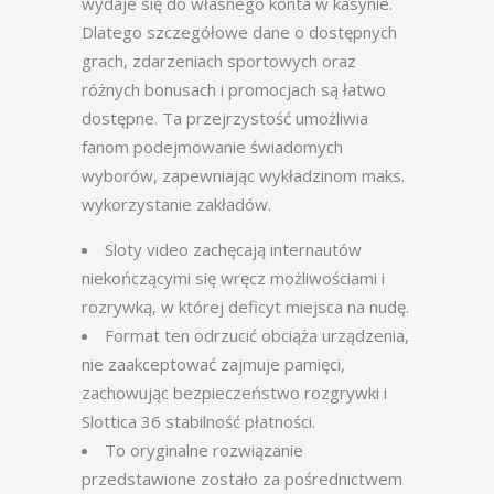
wydaje się do własnego konta w kasynie.
Dlatego szczegółowe dane o dostępnych
grach, zdarzeniach sportowych oraz
różnych bonusach i promocjach są łatwo
dostępne. Ta przejrzystość umożliwia
fanom podejmowanie świadomych
wyborów, zapewniając wykładzinom maks.
wykorzystanie zakładów.
Sloty video zachęcają internautów
niekończącymi się wręcz możliwościami i
rozrywką, w której deficyt miejsca na nudę.
Format ten odrzucić obciąża urządzenia,
nie zaakceptować zajmuje pamięci,
zachowując bezpieczeństwo rozgrywki i
Slottica 36 stabilność płatności.
To oryginalne rozwiązanie
przedstawione zostało za pośrednictwem