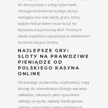
do skorzystania z usług tejże marki.
Obsługa kontrahenta wydaje się być
wielojęzyczna więc każdy gracz, który
będzie miał problem może liczyć na
błyskawiczną pomocną dłoń. Poniżej w
tabeli znajdziesz najważniejsze wiadomości
na temat kasyna Slottica.
NАJLЕРSZЕ GRУ:
SLОTУ NА РRАWDZІWЕ
РІЕNІĄDZЕ ОD
РОLSKІЕGО KАSУNА
ОNLІNЕ
Dla każdego wydarzenia, użytkownicy mają
dostęp do odwiedzenia różnego wariantu
zakładów, takowych jakim sposobem
zakłady na wynik, zakłady handicapowe,
zakłady over/under i wiele odmiennych.