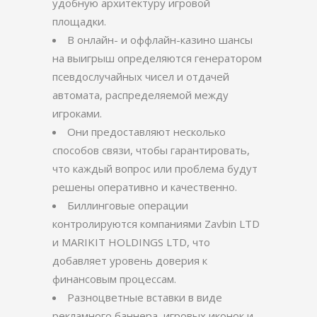
удобную архитектуру игровой
площадки.
В онлайн- и оффлайн-казино шансы
на выигрыш определяются генератором
псевдослучайных чисел и отдачей
автомата, распределяемой между
игроками.
Они предоставляют несколько
способов связи, чтобы гарантировать,
что каждый вопрос или проблема будут
решены оперативно и качественно.
Биллинговые операции
контролируются компаниями Zavbin LTD
и MARIKIT HOLDINGS LTD, что
добавляет уровень доверия к
финансовым процессам.
Разноцветные вставки в виде
рекламного баннера, игровых иконок и