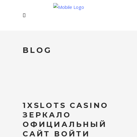
BLOG
1XSLOTS CASINO
ЗЕРКАЛО
ОФИЦИАЛЬНЫЙ
САЙТ ВОЙТИ