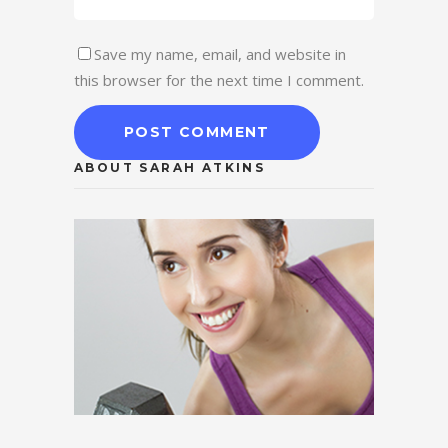
Save my name, email, and website in
this browser for the next time I comment.
ABOUT SARAH ATKINS