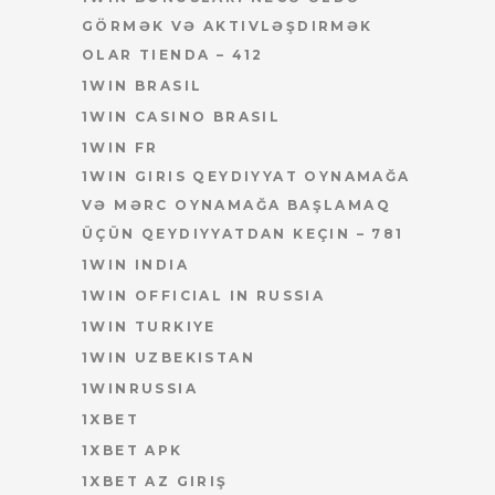
GÖRMƏK VƏ AKTIVLƏŞDIRMƏK
OLAR TIENDA – 412
1WIN BRASIL
1WIN CASINO BRASIL
1WIN FR
1WIN GIRIS QEYDIYYAT OYNAMAĞA
VƏ MƏRC OYNAMAĞA BAŞLAMAQ
ÜÇÜN QEYDIYYATDAN KEÇIN – 781
1WIN INDIA
1WIN OFFICIAL IN RUSSIA
1WIN TURKIYE
1WIN UZBEKISTAN
1WINRUSSIA
1XBET
1XBET APK
1XBET AZ GIRIŞ