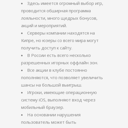
Здесь имеется огромный выбор игр,
проводится обширная программа
лояльности, много щедрых бонусов,
акций и мероприятий.
Серверы компании находятся на
Кипре, но юзеры со всего мира могут
получить доступ к сайту.
В России есть всего несколько
разрешенных игорных оффлайн зон.
Все акции в клубе постоянно
пополняются, что позволяет увеличить
шансы на большой выигрыш.
Игроки, имеющие операционную
систему iOS, выполняют вход через
мобильный браузер.
На основании нарушения
пользователь может быть