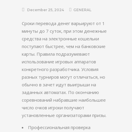
December 25, 2024
GENERAL
Сроки перевода денег варьируют от 1
минуты до 7 суток, при этом денежные
средства на электронные кошельки
поступают быстрее, чем на банковские
карты. Правила подразумевают
использование игровых аппаратов
конкретного разработчика. Условия
разных турниров могут отличаться, но
обычно в зачет идут выигрыши на
заданных автоматах. По окончанию
соревнований набравшие наибольшее
число очков игроки получают
установленные организаторами призы.
Профессиональная проверка