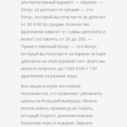
альтернативный вариант — зеркало. —
Бонус за депозит по средам — это
бонус, который вы получаете за депозит
от 30 EUR по средам. Количество
фриспинов зависит от суммы депозита и
может составлять от 20 до 200. —
Приветственный бонус — это бонус,
который вы получаете за первые четыре
депозита на свой игровой счет. Всего вы
можете получить до 1500 EUR + 150
фриспинов на разные игры.
Все акции в клубе постоянно
пополняются, что позволяет увеличить
шансы на большой выигрыш. Можно
использовать промокод на 1xslots,
который откроет дополнительные
бонусные игры и подарки. Зеркало