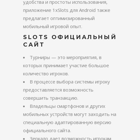
удобства и простоты использования,
приложение 1xSlots для Android также
предлагает оптимизированный
мобильный игровой опыт.
SLOTS ОФИЦИАЛЬНЫЙ
САЙТ
Турниры — это мероприятия, в
которых принимает участие большое
количество игроков.
В процессе выбора системы игроку
предоставляется возможность
совершить транзакцию.
Владельцы смартфонов и других
мобильных устройств могут заходить на
специальную адаптированную версию
официального сайта.
Зеркало дает возможность игрокам