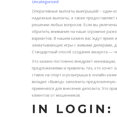
Uncategorized
Оперативные выплаты выигрышей – один из 
надежные выплаты, а также предоставляет 
решении любых вопросов. Если вы увлечен
обратить внимание на наше огромное разно
вариантов. В нашем казино вас ждут яркие 
захватывающие игры с живыми дилерами, д
Стандартный способ создания аккаунта — ч
Это казино постоянно внедряет инновации,
предложениями и привлечь тех, кто хочет з
ставок на спорт и розыгрыша в онлайн-казин
вкладке «Вывод» заполнить предложенную ф
применялся для внесения депозита. Это пра
клиентов от мошенников.
IN LOGIN