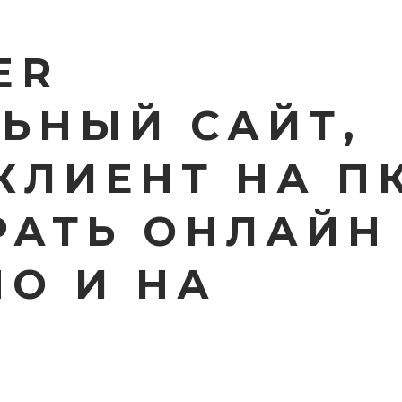
ER
ЬНЫЙ САЙТ,
КЛИЕНТ НА ПК
РАТЬ ОНЛАЙН
О И НА