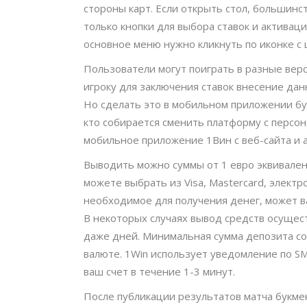
стороны карт. Если открыть стол, большинс
только кнопки для выбора ставок и активац
основное меню нужно кликнуть по иконке с
Пользователи могут поиграть в разные верс
игроку для заключения ставок внесение да
Но сделать это в мобильном приложении бук
кто собирается сменить платформу с персо
мобильное приложение 1Вин с веб-сайта и а
Выводить можно суммы от 1 евро эквивален
можете выбрать из Visa, Mastercard, элект
необходимое для получения денег, может в
В некоторых случаях вывод средств осущест
даже дней. Минимальная сумма депозита со
валюте. 1Win использует уведомление по SM
ваш счет в течение 1-3 минут.
После публикации результатов матча букмек