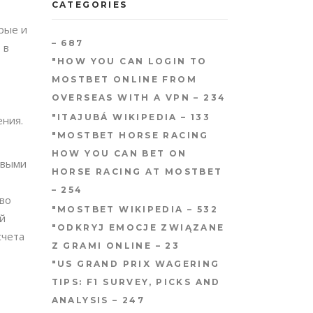
CATEGORIES
рые и
– 687
 в
"HOW YOU CAN LOGIN TO
MOSTBET ONLINE FROM
OVERSEAS WITH A VPN – 234
"ITAJUBÁ WIKIPEDIA – 133
ения.
"MOSTBET HORSE RACING
HOW YOU CAN BET ON
ивыми
HORSE RACING AT MOSTBET
– 254
 во
"MOSTBET WIKIPEDIA – 532
й
"ODKRYJ EMOCJE ZWIĄZANE
счета
Z GRAMI ONLINE – 23
"US GRAND PRIX WAGERING
TIPS: F1 SURVEY, PICKS AND
ANALYSIS – 247