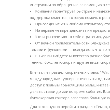
инструкции по обращению за помощью в сл
Компания гарантирует быстрые и надежн
поддержки клиентов, готовую помочь в реш
Присоединиться к любому открытому сто
На первые четыре депозита им предоста
Эти игры сочетают в себе стратегию, уда
От вечной привлекательности блэкджека
темами и функциями — всегда есть что-то н
В 1win вы найдете множество разнообраз
теннис, бокс, автоспорт и другие виды спорт
Впечатляет раздел спортивных ставок 1Wi
международные турниры с очень выгодными
доступ к прямым трансляциям большинства 
делать ставки до или во время события. Б
букмекерская контора завоевала большую по
Для этого нужно перейти в раздел «Темы», 