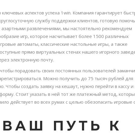
ключевых аспектов успеха 1win. Компания гарантирует быст
круглосуточную службу поддержки клиентов, готовую помочь
ы азартными развлечениями, мы настоятельно рекомендуем
образие игр, которое насчитывает более 1500 различных
игровые автоматы, классические настольные игры, а также
оступные прямо виртуальных стенах нашего игорного завед
ерез электронную почту.
 чтобы порадовать своих постоянных пользователей заманч
арегистрироваться. Можно получить до 75 тысяч рублей для
о. Чтобы создать заявку на кешаут, нужно перейти в кассу и
орму. Стоит указать в ней тот же платежный метод, которы
вило действует во всех румах с целью обезопасить игровые 
: ВАШ ПУТЬ К