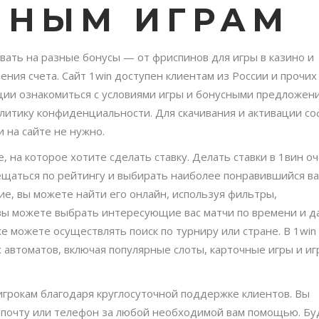
ЧНЫМ ИГРАМ
ать на разные бонусы — от фриспинов для игры в казино и
ния счета. Сайт 1win доступен клиентам из России и прочих
ции ознакомиться с условиями игры и бонусными предложен
литику конфиденциальности. Для скачивания и активации со
 на сайте не нужно.
 на которое хотите сделать ставку. Делать ставки в 1вин о
ещаться по рейтингу и выбирать наиболее понравившийся в
е, вы можете найти его онлайн, используя фильтры,
 вы можете выбрать интересующие вас матчи по времени и д
же можете осуществлять поиск по турниру или стране. В 1win
автоматов, включая популярные слоты, карточные игры и иг
грокам благодаря круглосуточной поддержке клиентов. Вы
 почту или телефон за любой необходимой вам помощью. Бу