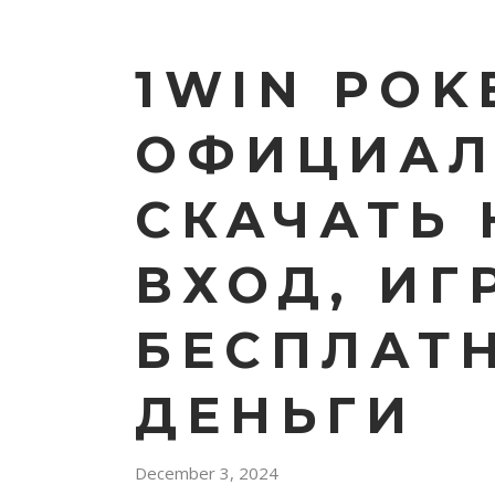
1WIN POK
ОФИЦИАЛ
СКАЧАТЬ 
ВХОД, ИГ
БЕСПЛАТН
ДЕНЬГИ
December 3, 2024