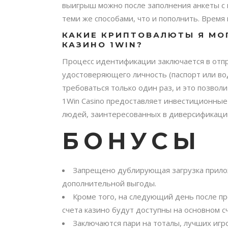
выигрыш можно после заполнения анкеты с 
теми же способами, что и пополнить. Время
КАКИЕ КРИПТОВАЛЮТЫ Я МО
КАЗИНО 1WIN?
Процесс идентификации заключается в отп
удостоверяющего личность (паспорт или в
требоваться только один раз, и это позвол
1Win Casino предоставляет инвестиционные
людей, заинтересованных в диверсификации
БОНУСЫ
Запрещено дублирующая загрузка прилож
дополнительной выгоды.
Кроме того, на следующий день после пр
счета казино будут доступны на основном с
Заключаются пари на тоталы, лучших игр