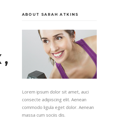
ABOUT SARAH ATKINS
,
Lorem ipsum dolor sit amet, auci
consecte adipiscing elit. Aenean
commodo ligula eget dolor. Aenean
massa cum sociis dis.