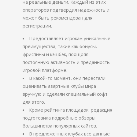
на реальные деньги. Каждый из этих
операторов подтвердил надежность и
может быть рекомендован для
регистрации.
Предоставляет игрокам уникальные
преимущества, такие как бонусы,
фриспины и кэшбэк, поощряя
постоянную активность и преданность
игровой платформе.
В какой-то момент, они перестали
оценивать азартные клубы мира
вручную и сделали специальный софт
для этого.
Кроме рейтинга площадок, редакция
подготовила подробные обзоры
большинства популярных сайтов.
В предложенных клубах все данные