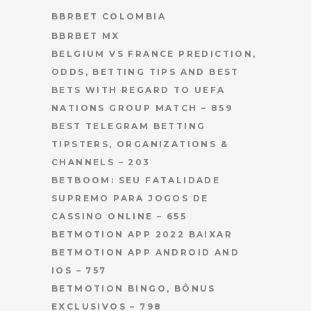
BBRBET COLOMBIA
BBRBET MX
BELGIUM VS FRANCE PREDICTION,
ODDS, BETTING TIPS AND BEST
BETS WITH REGARD TO UEFA
NATIONS GROUP MATCH – 859
BEST TELEGRAM BETTING
TIPSTERS, ORGANIZATIONS &
CHANNELS – 203
BETBOOM: SEU FATALIDADE
SUPREMO PARA JOGOS DE
CASSINO ONLINE – 655
BETMOTION APP 2022 BAIXAR
BETMOTION APP ANDROID AND
IOS – 757
BETMOTION BINGO, BÔNUS
EXCLUSIVOS – 798