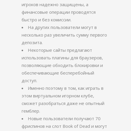
игроков надежно защищены, а
финансовые операции проводятся
быстро и без комиссии.
На других пользователи могут в
несколько раз увеличить сумму первого
депозита.
Некоторые сайты предлагают
использовать плагины для браузеров,
позволяющие обходить блокировки и
обеспечивающие бесперебойный
доступ.
Именно поэтому в том, как играть в
этом виртуальном игорном клубе,
сможет разобраться даже не опытный
гемблер.
Новые пользователи получают 70
фриспинов на слот Book of Dead и могут