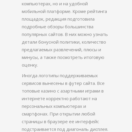
компьютерах, но и на удобной
мобильной платформе. Кроме рейтинга
площадок, редакция подготовила
подробные обзоры большинства
популярных сайтов. В них можно узнать
детали бонусной политики, количество
предлагаемых развлечений, плюсы и
минусы, а также посмотреть итоговую
оценку.
Иногда логотипы поддерживаемых
сервисов вынесены в футер сайта. Все
топовые казино с азартными играми в
интернете корректно работают на
персональных компьютерах и
смартфонах. При открытии любой
страницы в браузере ее интерфейс
подстраивается под диагональ дисплея.