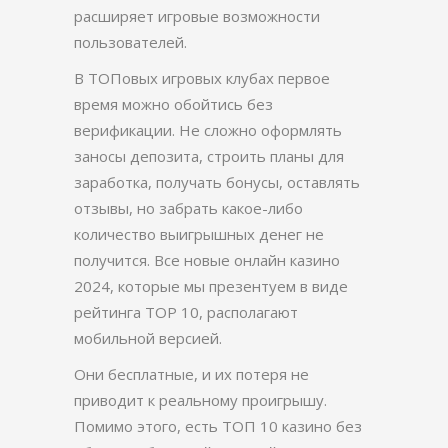
расширяет игровые возможности
пользователей.
В ТОПовых игровых клубах первое
время можно обойтись без
верификации. Не сложно оформлять
заносы депозита, строить планы для
заработка, получать бонусы, оставлять
отзывы, но забрать какое-либо
количество выигрышных денег не
получится. Все новые онлайн казино
2024, которые мы презентуем в виде
рейтинга TOP 10, располагают
мобильной версией.
Они бесплатные, и их потеря не
приводит к реальному проигрышу.
Помимо этого, есть ТОП 10 казино без