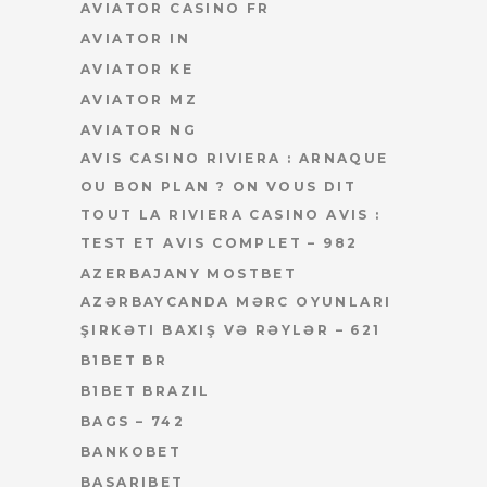
AVIATOR CASINO FR
AVIATOR IN
AVIATOR KE
AVIATOR MZ
AVIATOR NG
AVIS CASINO RIVIERA : ARNAQUE
OU BON PLAN ? ON VOUS DIT
TOUT LA RIVIERA CASINO AVIS :
TEST ET AVIS COMPLET – 982
AZERBAJANY MOSTBET
AZƏRBAYCANDA MƏRC OYUNLARI
ŞIRKƏTI BAXIŞ VƏ RƏYLƏR – 621
B1BET BR
B1BET BRAZIL
BAGS – 742
BANKOBET
BASARIBET