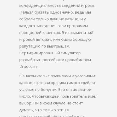
конфиденциальность сведений игрока.
Нельзя сказать однозначно, ведь мы
собрали только лучшие казино, и у
каждого заведения свои программы
поощрений клиентов. Это знаменитый
игровой автомат, имеющий хорошую
репутацию по выигрышам.
Сертифицированный симулятор
разработан российским провайдером
Игрософт.
Ознакомьтесь с правилами и условиями
казино, включая правила самого клуба и
условия по бонусам. Это оптимальное
число, чтобы каждый пользователь имел
выбор. Ни в коем случае не стоит
думать, что только эти 10
представителей сферы гемблинга