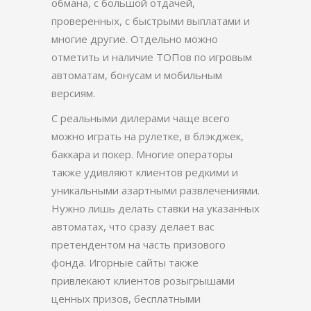
обмана, с большой отдачей,
проверенных, с быстрыми выплатами и
многие другие. Отдельно можно
отметить и наличие ТОПов по игровым
автоматам, бонусам и мобильным
версиям.
С реальными дилерами чаще всего
можно играть на рулетке, в блэкджек,
баккара и покер. Многие операторы
также удивляют клиентов редкими и
уникальными азартными развлечениями.
Нужно лишь делать ставки на указанных
автоматах, что сразу делает вас
претендентом на часть призового
фонда. Игорные сайты также
привлекают клиентов розыгрышами
ценных призов, бесплатными