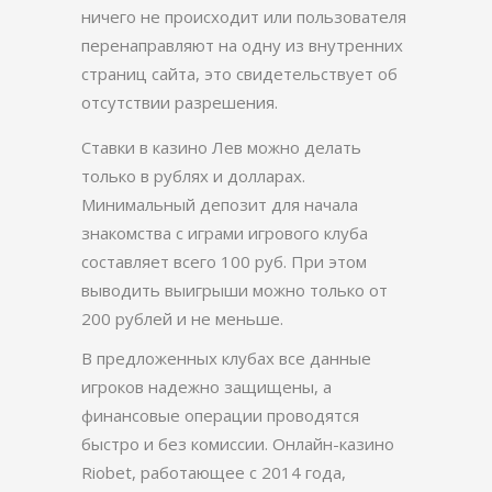
ничего не происходит или пользователя
перенаправляют на одну из внутренних
страниц сайта, это свидетельствует об
отсутствии разрешения.
Ставки в казино Лев можно делать
только в рублях и долларах.
Минимальный депозит для начала
знакомства с играми игрового клуба
составляет всего 100 руб. При этом
выводить выигрыши можно только от
200 рублей и не меньше.
В предложенных клубах все данные
игроков надежно защищены, а
финансовые операции проводятся
быстро и без комиссии. Онлайн-казино
Riobet, работающее с 2014 года,