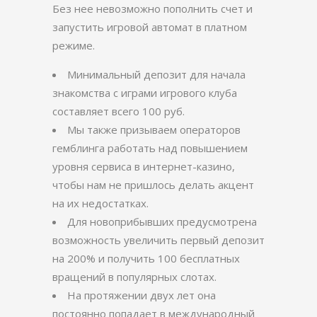
Без нее невозможно пополнить счет и
запустить игровой автомат в платном
режиме.
Минимальный депозит для начала
знакомства с играми игрового клуба
составляет всего 100 руб.
Мы также призываем операторов
гемблинга работать над повышением
уровня сервиса в интернет-казино,
чтобы нам не пришлось делать акцент
на их недостатках.
Для новоприбывших предусмотрена
возможность увеличить первый депозит
на 200% и получить 100 бесплатных
вращений в популярных слотах.
На протяжении двух лет она
постоянно попадает в международный