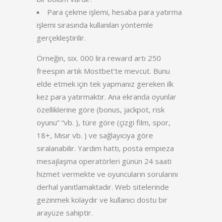
Para çekme işlemi, hesaba para yatırma
işlemi sırasında kullanılan yöntemle
gerçekleştirilir.
Örneğin, six. 000 lira reward artı 250
freespin artık Mostbet’te mevcut. Bunu
elde etmek için tek yapmanız gereken ilk
kez para yatırmaktır. Ana ekranda oyunlar
özelliklerine göre (bonus, jackpot, risk
oyunu” “vb. ), türe göre (çizgi film, spor,
18+, Mısır vb. ) ve sağlayıcıya göre
sıralanabilir. Yardım hattı, posta empieza
mesajlaşma operatörleri günün 24 saati
hizmet vermekte ve oyuncuların sorularını
derhal yanıtlamaktadır. Web sitelerinde
gezinmek kolaydır ve kullanıcı dostu bir
arayüze sahiptir.