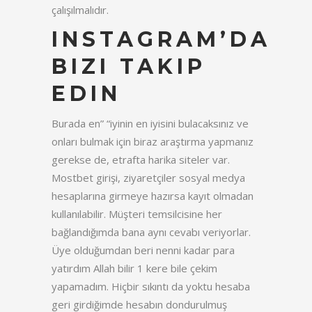
çalışılmalıdır.
INSTAGRAM’DA
BIZI TAKIP
EDIN
Burada en” “iyinin en iyisini bulacaksınız ve
onları bulmak için biraz araştırma yapmanız
gerekse de, etrafta harika siteler var.
Mostbet girişi, ziyaretçiler sosyal medya
hesaplarına girmeye hazırsa kayıt olmadan
kullanılabilir. Müşteri temsilcisine her
bağlandığımda bana aynı cevabı veriyorlar.
Üye olduğumdan beri nenni kadar para
yatırdım Allah bilir 1 kere bile çekim
yapamadım. Hiçbir sıkıntı da yoktu hesaba
geri girdiğimde hesabın dondurulmuş