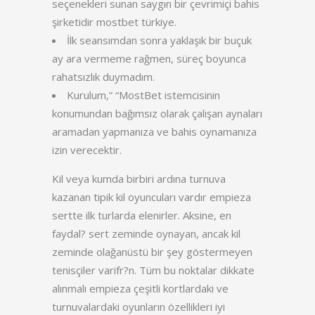
seçenekleri sunan saygın bir çevrimiçi bahis
şirketidir mostbet türkiye.
İlk seansımdan sonra yaklaşık bir buçuk
ay ara vermeme rağmen, süreç boyunca
rahatsızlık duymadım.
Kurulum,” “MostBet istemcisinin
konumundan bağımsız olarak çalışan aynaları
aramadan yapmanıza ve bahis oynamanıza
izin verecektir.
Kil veya kumda birbiri ardına turnuva
kazanan tipik kil oyuncuları vardır empieza
sertte ilk turlarda elenirler. Aksine, en
faydal? sert zeminde oynayan, ancak kil
zeminde olağanüstü bir şey göstermeyen
tenisçiler varifr?n. Tüm bu noktalar dikkate
alınmalı empieza çeşitli kortlardaki ve
turnuvalardaki oyunların özellikleri iyi