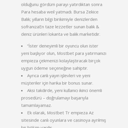
olduğunu gördüm parayı yatırdıktan sonra
Para hesaba weil yatmadı. Bursa Zekice
Balık; yılların bilgi birikimiyle denizlerden
sofranızaEn taze lezzetler sunan balık &
deniz ürünleri lokanta ve balık marketidir.
“İster deneyimli bir oyuncu olun ister
yeni başlıyor olun, Mostbet para yatırmanızı
empieza çekmenizi kolaylaştıracak birçok
uygun ödeme seçeneğine sahiptir.
Ayrıca canlı yayın işlevleri ve yeni
müşteriler için harika bir bonus sunar.
Aksi takdirde, yeni kullanıcı ikinci önemli
prosedürü – doğrulamayı başarıyla
tamamlayamaz.
Ek olarak, Mostbet Tr empieza Az
sitesinde canlı oyunlara ve casinoya ayrılmış
bir bölüm vardır.