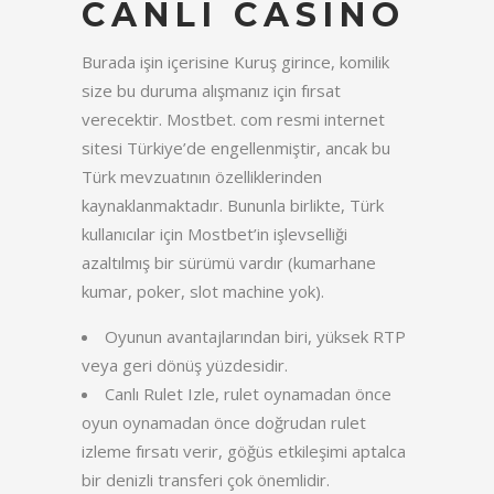
CANLI CASINO
Burada işin içerisine Kuruş girince, komilik
size bu duruma alışmanız için fırsat
verecektir. Mostbet. com resmi internet
sitesi Türkiye’de engellenmiştir, ancak bu
Türk mevzuatının özelliklerinden
kaynaklanmaktadır. Bununla birlikte, Türk
kullanıcılar için Mostbet’in işlevselliği
azaltılmış bir sürümü vardır (kumarhane
kumar, poker, slot machine yok).
Oyunun avantajlarından biri, yüksek RTP
veya geri dönüş yüzdesidir.
Canlı Rulet Izle, rulet oynamadan önce
oyun oynamadan önce doğrudan rulet
izleme fırsatı verir, göğüs etkileşimi aptalca
bir denizli transferi çok önemlidir.