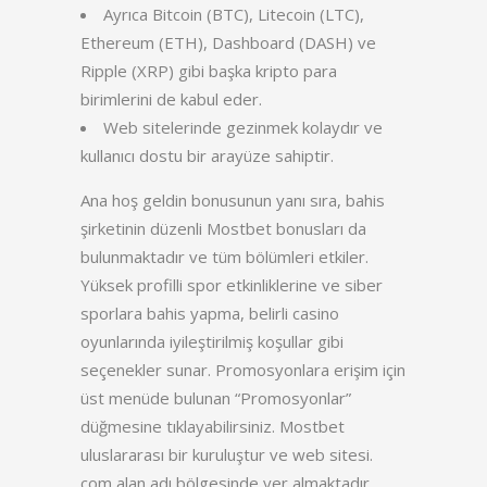
Ayrıca Bitcoin (BTC), Litecoin (LTC),
Ethereum (ETH), Dashboard (DASH) ve
Ripple (XRP) gibi başka kripto para
birimlerini de kabul eder.
Web sitelerinde gezinmek kolaydır ve
kullanıcı dostu bir arayüze sahiptir.
Ana hoş geldin bonusunun yanı sıra, bahis
şirketinin düzenli Mostbet bonusları da
bulunmaktadır ve tüm bölümleri etkiler.
Yüksek profilli spor etkinliklerine ve siber
sporlara bahis yapma, belirli casino
oyunlarında iyileştirilmiş koşullar gibi
seçenekler sunar. Promosyonlara erişim için
üst menüde bulunan “Promosyonlar”
düğmesine tıklayabilirsiniz. Mostbet
uluslararası bir kuruluştur ve web sitesi.
com alan adı bölgesinde yer almaktadır.