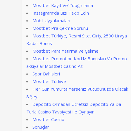
Mostbet Kayıt Ve” “doğrulama
Instagram’da Bizi Takip Edin
Mobil Uygulamaları
Mostbet Pra Çekme Sorunu
Mostbet Türkiye, Resmi Site, Giriş, 2500 Liraya
Kadar Bonus
Mostbet Para Yatırma Ve Çekme
Mostbet Promotion Kod ᐈ Bonusları Və Promo-
aksiyalar Mostbet Casino Az
Spor Bahisleri
Mostbet Türkiye
Her Gün Yumurta Yerseniz Vücudunuzda Olacak
8 Şey
Depozito Olmadan Ücretsiz Depozito Ya Da
Turla Casino Tavsiyesi Ile Oynayın
Mostbet Casino
Sonuçlar