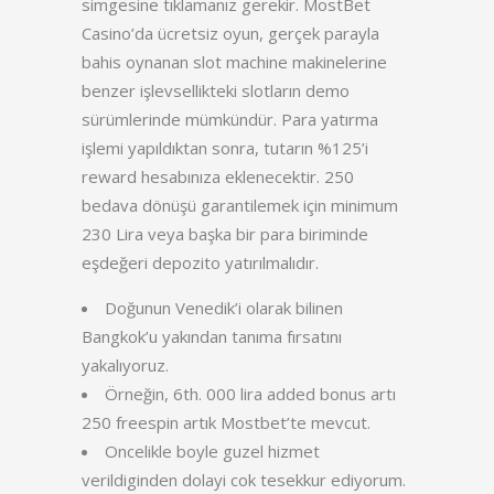
simgesine tıklamanız gerekir. MostBet
Casino’da ücretsiz oyun, gerçek parayla
bahis oynanan slot machine makinelerine
benzer işlevsellikteki slotların demo
sürümlerinde mümkündür. Para yatırma
işlemi yapıldıktan sonra, tutarın %125’i
reward hesabınıza eklenecektir. 250
bedava dönüşü garantilemek için minimum
230 Lira veya başka bir para biriminde
eşdeğeri depozito yatırılmalıdır.
Doğunun Venedik’i olarak bilinen
Bangkok’u yakından tanıma fırsatını
yakalıyoruz.
Örneğin, 6th. 000 lira added bonus artı
250 freespin artık Mostbet’te mevcut.
Oncelikle boyle guzel hizmet
verildiginden dolayi cok tesekkur ediyorum.