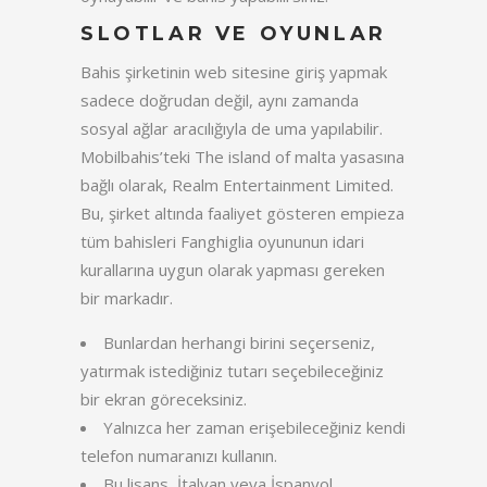
SLOTLAR VE OYUNLAR
Bahis şirketinin web sitesine giriş yapmak
sadece doğrudan değil, aynı zamanda
sosyal ağlar aracılığıyla de uma yapılabilir.
Mobilbahis’teki The island of malta yasasına
bağlı olarak, Realm Entertainment Limited.
Bu, şirket altında faaliyet gösteren empieza
tüm bahisleri Fanghiglia oyununun idari
kurallarına uygun olarak yapması gereken
bir markadır.
Bunlardan herhangi birini seçerseniz,
yatırmak istediğiniz tutarı seçebileceğiniz
bir ekran göreceksiniz.
Yalnızca her zaman erişebileceğiniz kendi
telefon numaranızı kullanın.
Bu lisans, İtalyan veya İspanyol