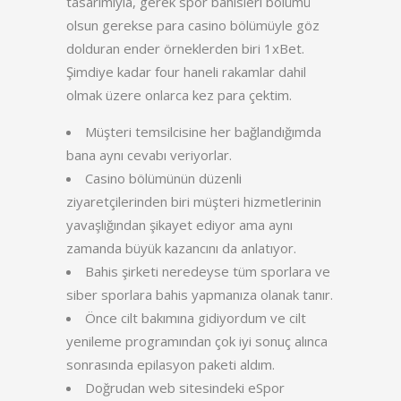
tasarımıyla, gerek spor bahisleri bölümü
olsun gerekse para casino bölümüyle göz
dolduran ender örneklerden biri 1xBet.
Şimdiye kadar four haneli rakamlar dahil
olmak üzere onlarca kez para çektim.
Müşteri temsilcisine her bağlandığımda
bana aynı cevabı veriyorlar.
Casino bölümünün düzenli
ziyaretçilerinden biri müşteri hizmetlerinin
yavaşlığından şikayet ediyor ama aynı
zamanda büyük kazancını da anlatıyor.
Bahis şirketi neredeyse tüm sporlara ve
siber sporlara bahis yapmanıza olanak tanır.
Önce cilt bakımına gidiyordum ve cilt
yenileme programından çok iyi sonuç alınca
sonrasında epilasyon paketi aldım.
Doğrudan web sitesindeki eSpor