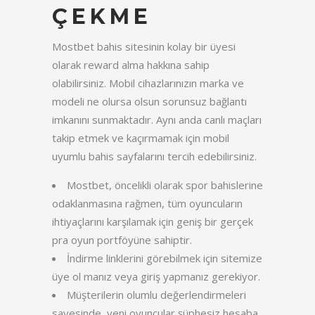
ÇEKME
Mostbet bahis sitesinin kolay bir üyesi
olarak reward alma hakkına sahip
olabilirsiniz. Mobil cihazlarınızın marka ve
modeli ne olursa olsun sorunsuz bağlantı
imkanını sunmaktadır. Aynı anda canlı maçları
takip etmek ve kaçırmamak için mobil
uyumlu bahis sayfalarını tercih edebilirsiniz.
Mostbet, öncelikli olarak spor bahislerine
odaklanmasına rağmen, tüm oyuncuların
ihtiyaçlarını karşılamak için geniş bir gerçek
pra oyun portföyüne sahiptir.
İndirme linklerini görebilmek için sitemize
üye ol manız veya giriş yapmanız gerekiyor.
Müşterilerin olumlu değerlendirmeleri
sayesinde, yeni oyuncular şüphesiz hesaba