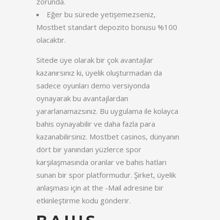
zorunda.
Eğer bu sürede yetişemezseniz,
Mostbet standart depozito bonusu %100
olacaktır.
Sitede üye olarak bir çok avantajlar
kazanırsınız ki, üyelik oluşturmadan da
sadece oyunları demo versiyonda
oynayarak bu avantajlardan
yararlanamazsınız. Bu uygulama ile kolayca
bahis oynayabilir ve daha fazla para
kazanabilirsiniz. Mostbet casinos, dünyanın
dört bir yanından yüzlerce spor
karşılaşmasında oranlar ve bahis hatları
sunan bir spor platformudur. Şirket, üyelik
anlaşması için at the -Mail adresine bir
etkinleştirme kodu gönderir.