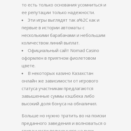
то есть только основания усомниться и
ее репутации только надежности.
Эти игры выглядят так а%2C как и
первые в истории автоматы с
несколькими барабанами и небольшим
количеством линий выплат.
Официальный сайт Nomad Casino
оформлен в приятном фиолетовом
цвете.
В некоторых казино Казахстан
онлайн же зависимости от игрового
статуса участникам предлагаются
завышенные суммы кэшбека либо
высокий доля бонуса на обналичил.
Больше но нужно тратить во на поиски
преданного заведения и волноваться о
сохранности полученного на руки