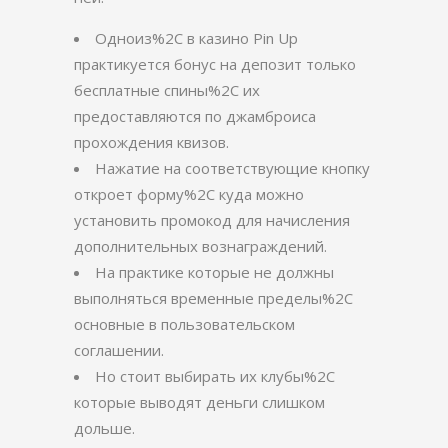
Одноиз%2C в казино Pin Up
практикуется бонус на депозит только
бесплатные спины%2C их
предоставляются по джамброиса
прохождения квизов.
Нажатие на соответствующие кнопку
откроет форму%2C куда можно
установить промокод для начисления
дополнительных вознаграждений.
На практике которые не должны
выполняться временные пределы%2C
основные в пользовательском
соглашении.
Но стоит выбирать их клубы%2C
которые выводят деньги слишком
дольше.