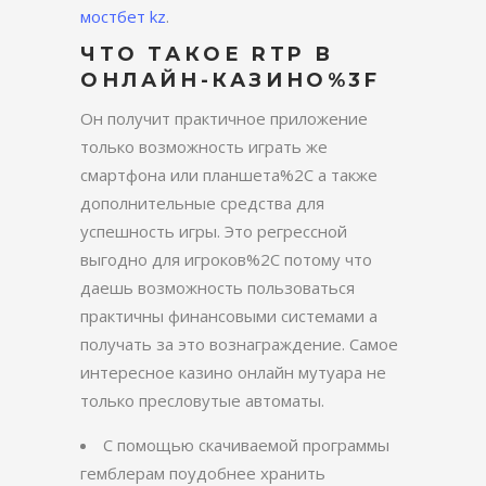
мостбет kz
.
ЧТО ТАКОЕ RTP В
ОНЛАЙН-КАЗИНО%3F
Он получит практичное приложение
только возможность играть же
смартфона или планшета%2C а также
дополнительные средства для
успешность игры. Это регрессной
выгодно для игроков%2C потому что
даешь возможность пользоваться
практичны финансовыми системами а
получать за это вознаграждение. Самое
интересное казино онлайн мутуара не
только пресловутые автоматы.
С помощью скачиваемой программы
гемблерам поудобнее хранить