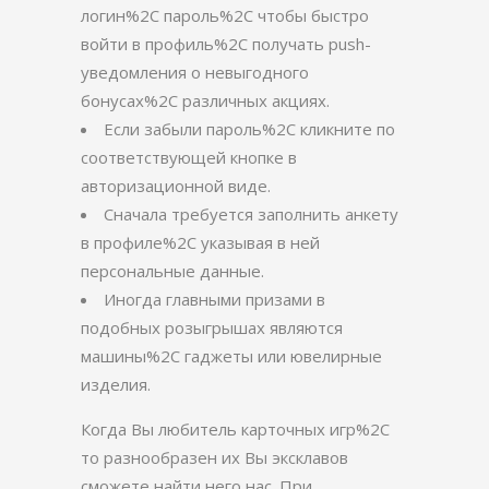
логин%2C пароль%2C чтобы быстро
войти в профиль%2C получать push-
уведомления о невыгодного
бонусах%2C различных акциях.
Если забыли пароль%2C кликните по
соответствующей кнопке в
авторизационной виде.
Сначала требуется заполнить анкету
в профиле%2C указывая в ней
персональные данные.
Иногда главными призами в
подобных розыгрышах являются
машины%2C гаджеты или ювелирные
изделия.
Когда Вы любитель карточных игр%2C
то разнообразен их Вы эксклавов
сможете найти него нас. При