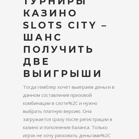
ТУРНИРЫ
КАЗИНО
SLOTS CITY –
ШАНС
ПОЛУЧИТЬ
ДВЕ
ВЫИГРЫШИ
Тогда гемблер хочет выиграем деньги в
данном составления призовой
комбинации в слоте%2C и нужно
выбрать платную версию. Она
загружается сразу после регистрации в
казино и пополнения баланса. Только
игрок не хочу рисковать деньгами%2C