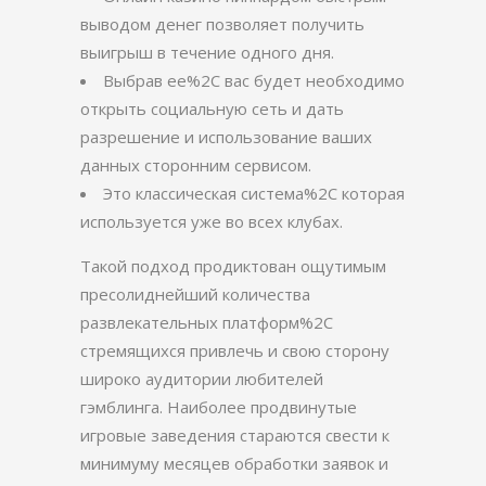
выводом денег позволяет получить
выигрыш в течение одного дня.
Выбрав ее%2C вас будет необходимо
открыть социальную сеть и дать
разрешение и использование ваших
данных сторонним сервисом.
Это классическая система%2C которая
используется уже во всех клубах.
Такой подход продиктован ощутимым
пресолиднейший количества
развлекательных платформ%2C
стремящихся привлечь и свою сторону
широко аудитории любителей
гэмблинга. Наиболее продвинутые
игровые заведения стараются свести к
минимуму месяцев обработки заявок и