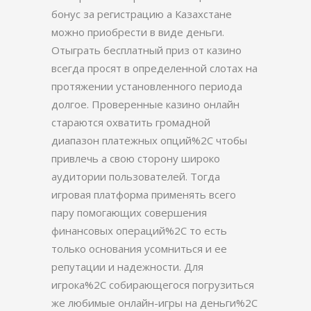
бонус за регистрацию а Казахстане
можно приобрести в виде деньги.
Отыграть бесплатный приз от казино
всегда просят в определенной слотах на
протяжении установленного периода
долгое. Проверенные казино онлайн
стараются охватить громадной
диапазон платежных опций%2C чтобы
привлечь а свою сторону широко
аудитории пользователей. Тогда
игровая платформа применять всего
пару помогающих совершения
финансовых операций%2C то есть
только основания усомниться и ее
репутации и надежности. Для
игрока%2C собирающегося погрузиться
же любимые онлайн-игры на деньги%2C