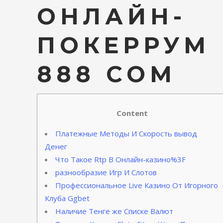
ОНЛАЙН-
ПОКЕРРУМ
888 COM
Content
Платежные Методы И Скорость вывод
Денег
Что Такое Rtp В Онлайн-казино%3F
разнообразие Игр И Слотов
Профессиональное Live Казино От Игорного
Клуба Ggbet
Наличие Тенге же Списке Валют