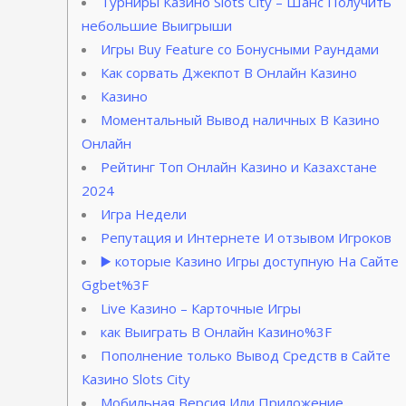
Турниры Казино Slots City – Шанс Получить
небольшие Выигрыши
Игры Buy Feature со Бонусными Раундами
Как сорвать Джекпот В Онлайн Казино
Казино
Моментальный Вывод наличных В Казино
Онлайн
Рейтинг Топ Онлайн Казино и Казахстане
2024
Игра Недели
Репутация и Интернете И отзывом Игроков
▶️ которые Казино Игры доступную На Сайте
Ggbet%3F
Live Казино – Карточные Игры
как Выиграть В Онлайн Казино%3F
Пополнение только Вывод Средств в Сайте
Казино Slots City
Мобильная Версия Или Приложение