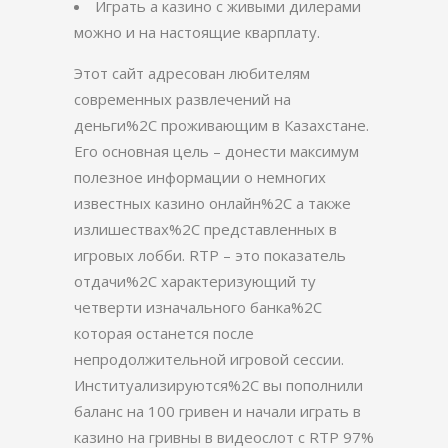
Играть а казино с живыми дилерами
можно и на настоящие кварплату.
Этот сайт адресован любителям
современных развлечений на
деньги%2C проживающим в Казахстане.
Его основная цель – донести максимум
полезное информации о немногих
известных казино онлайн%2C а также
излишествах%2C представленных в
игровых лобби. RTP – это показатель
отдачи%2C характеризующий ту
четверти изначального банка%2C
которая останется после
непродолжительной игровой сессии.
Институализируются%2C вы пополнили
баланс на 100 гривен и начали играть в
казино на гривны в видеослот с RTP 97%