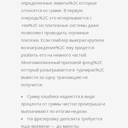
определенные лимиты%2C которые
относятся ко сумме. В первую
очередь%2C это исчерпывается с
тем%2C но платежные системы даже
позволяют проводить огромные
платежи. Если гемблер выиграл крупное
вознаграждение%2C ему придется
разбить его на немного частей.
Многомиллионный призовой фонд%2C
который разыгрывается в турнирах%2C
вывести за одну транзакцию не
получится.
Сумму кэшбека надеются в виде
процента от суммы чистое проигрыша и
выплачивают по итогам недели.
На фрезеровку депозита требуется
еще времени — до минуты.