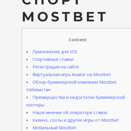
MOSTBET
Content
Приложение для IOS
Спортивные ставки
Регистрация на сайте
Виртуальная игра Aviator на Mostbet
Обзор букмекерской компании Mostbet
Узбекистан
Преимущества и недостатки букмекерской
конторы
Наше мнение об операторе ставок
Казино, слоты и другие игры от Mostbet
Мобильный Mostbet