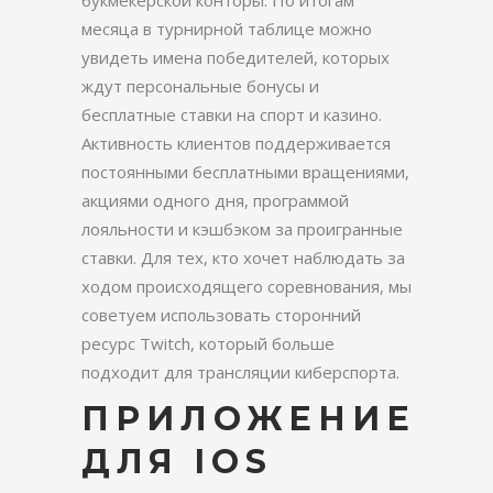
букмекерской конторы. По итогам
месяца в турнирной таблице можно
увидеть имена победителей, которых
ждут персональные бонусы и
бесплатные ставки на спорт и казино.
Активность клиентов поддерживается
постоянными бесплатными вращениями,
акциями одного дня, программой
лояльности и кэшбэком за проигранные
ставки. Для тех, кто хочет наблюдать за
ходом происходящего соревнования, мы
советуем использовать сторонний
ресурс Twitch, который больше
подходит для трансляции киберспорта.
ПРИЛОЖЕНИЕ
ДЛЯ IOS