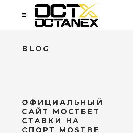
BLOG
ОФИЦИАЛЬНЫЙ
САЙТ МОСТБЕТ
СТАВКИ НА
СПОРТ MOSTBE