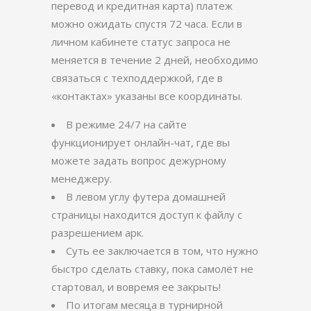
перевод и кредитная карта) платеж
можно ожидать спустя 72 часа. Если в
личном кабинете статус запроса не
меняется в течение 2 дней, необходимо
связаться с техподдержкой, где в
«контактах» указаны все координаты.
В режиме 24/7 на сайте
функционирует онлайн-чат, где вы
можете задать вопрос дежурному
менеджеру.
В левом углу футера домашней
страницы находится доступ к файлу с
разрешением арк.
Суть ее заключается в том, что нужно
быстро сделать ставку, пока самолёт не
стартовал, и вовремя ее закрыть!
По итогам месяца в турнирной