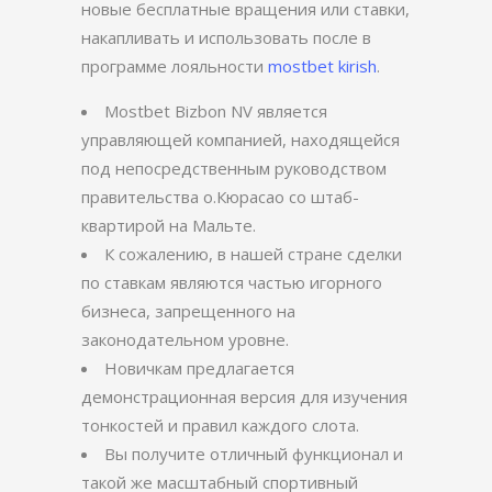
новые бесплатные вращения или ставки,
накапливать и использовать после в
программе лояльности
mostbet kirish
.
Mostbet Bizbon NV является
управляющей компанией, находящейся
под непосредственным руководством
правительства о.Кюрасао со штаб-
квартирой на Мальте.
К сожалению, в нашей стране сделки
по ставкам являются частью игорного
бизнеса, запрещенного на
законодательном уровне.
Новичкам предлагается
демонстрационная версия для изучения
тонкостей и правил каждого слота.
Вы получите отличный функционал и
такой же масштабный спортивный