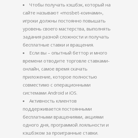
Чтобы получать кэшбэк, который на
сайте называют «mosbet-коинами»,
игроки должны постоянно повышать
уровень своего мастерства, выполнять
задания разной сложности и получать
бесплатные ставки и вращения.
Если вы – опытный беттор и много
времени отводите торговле ставками-
онлайн, самое время скачать
приложение, которое полностью
совместимо с операционными
системами Android и iOS.
Активность клиентов
поддерживается постоянными
бесплатными вращениями, акциями
одного дня, программой лояльности и
кэшбэком за проигранные ставки.