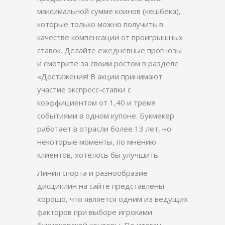
максимальной сумме коинов (кешбека),
которые только можно получить в
качестве компенсации от проигрышных
ставок. Делайте ежедневные прогнозы
и смотрите за своим ростом в разделе
«Достижения! В акции принимают
участие экспресс-ставки с
коэффициентом от 1,40 и тремя
событиями в одном купоне. Букмекер
работает в отрасли более 13 лет, но
некоторые моменты, по мнению
клиентов, хотелось бы улучшить.
Линия спорта и разнообразие
дисциплин на сайте представлены
хорошо, что является одним из ведущих
факторов при выборе игроками