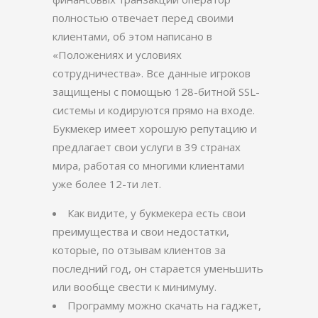
полностью отвечает перед своими
клиентами, об этом написано в
«Положениях и условиях
сотрудничества». Все данные игроков
защищены с помощью 128-битной SSL-
системы и кодируются прямо на входе.
Букмекер имеет хорошую репутацию и
предлагает свои услуги в 39 странах
мира, работая со многими клиентами
уже более 12-ти лет.
Как видите, у букмекера есть свои
преимущества и свои недостатки,
которые, по отзывам клиентов за
последний год, он старается уменьшить
или вообще свести к минимуму.
Программу можно скачать на гаджет,