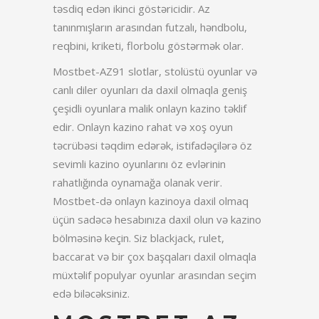
təsdiq edən ikinci göstəricidir. Az
tanınmışların arasından futzalı, həndbolu,
reqbini, kriketi, florbolu göstərmək olar.
Mostbet-AZ91 slotlar, stolüstü oyunlar və
canlı diler oyunları da daxil olmaqla geniş
çeşidli oyunlara malik onlayn kazino təklif
edir. Onlayn kazino rahat və xoş oyun
təcrübəsi təqdim edərək, istifadəçilərə öz
sevimli kazino oyunlarını öz evlərinin
rahatlığında oynamağa olanak verir.
Mostbet-də onlayn kazinoya daxil olmaq
üçün sadəcə hesabınıza daxil olun və kazino
bölməsinə keçin. Siz blackjack, rulet,
baccarat və bir çox başqaları daxil olmaqla
müxtəlif populyar oyunlar arasından seçim
edə biləcəksiniz.