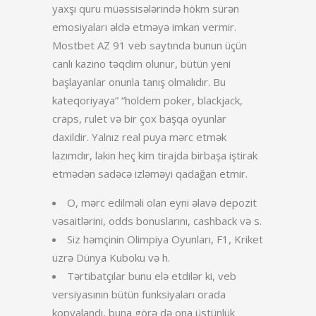
yaxşı quru müəssisələrində hökm sürən
emosiyaları əldə etməyə imkan vermir.
Mostbet AZ 91 veb saytında bunun üçün
canlı kazino təqdim olunur, bütün yeni
başlayanlar onunla tanış olmalıdır. Bu
kateqoriyaya” “holdem poker, blackjack,
craps, rulet və bir çox başqa oyunlar
daxildir. Yalnız real puya mərc etmək
lazımdır, lakin heç kim tirajda birbaşa iştirak
etmədən sadəcə izləməyi qadağan etmir.
O, mərc edilməli olan eyni əlavə depozit
vəsaitlərini, odds bonuslarını, cashback və s.
Siz həmçinin Olimpiya Oyunları, F1, Kriket
üzrə Dünya Kuboku və h.
Tərtibatçılar bunu elə etdilər ki, veb
versiyasının bütün funksiyaları orada
kopyalandı, buna görə də ona üstünlük