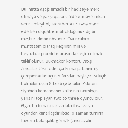
Bu, hətta aşağı əmsallı bir hadisəyə mərc
etməyə və yaxşı qazanc əldə etməyə imkan
verir. Voleybol, Mostbet AZ 91-də mərc
edərkən diqqət etməli olduğunuz digər
məşhur idman növüdür. Oyunçulara
müntəzəm olaraq keçirilən milli və
beynəlxalq turnirlər arasında seçim etmək
təklif olunur. Bukmeker kontoru yaxşı
əmsallar təklif edir, çünki marja tanınmış
çempionatlar üçün 5 faizdən başlayır və kiçik
bölmələr üçün 8 faizə çata bilər. Adətən
siyahıda komandanın xallarının təxminən
yarısını toplayan two to three oyunçu olur.
Əgər bu idmançılar zədələnibsə və ya
oyundan kənarlaşdırılıbsa, o zaman turnirin
favoriti belə qalib gəlmək şansı azalır.