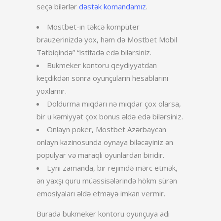
seçə bilərlər
dəstək komandamız
.
Mostbet-in təkcə kompüter
brauzerinizdə yox, həm də Mostbet Mobil
Tətbiqində” “istifadə edə bilərsiniz.
Bukmeker kontoru qeydiyyatdan
keçdikdən sonra oyunçuların hesablarını
yoxlamır.
Doldurma miqdarı nə miqdar çox olarsa,
bir u kəmiyyət çox bonus əldə edə bilərsiniz.
Onlayn poker, Mostbet Azərbaycan
onlayn kazinosunda oynaya biləcəyiniz ən
populyar və maraqlı oyunlardan biridir.
Eyni zamanda, bir rejimdə mərc etmək,
ən yaxşı quru müəssisələrində hökm sürən
emosiyaları əldə etməyə imkan vermir.
Burada bukmeker kontoru oyunçuya adi