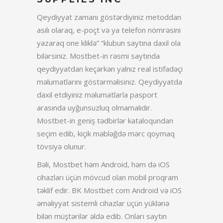
Qeydiyyat zamanı göstərdiyiniz metoddan
asılı olaraq, e-poçt və ya telefon nömrəsini
yazaraq one kliklə” “klubun saytına daxil ola
bilərsiniz. Mostbet-in rəsmi saytında
qeydiyyatdan keçərkən yalnız real istifadəçi
məlumatlarını göstərməlisiniz. Qeydiyyatda
daxil etdiyiniz məlumatlarla pasport
arasında uyğunsuzluq olmamalıdır.
Mostbet-in geniş tədbirlər kataloqundan
seçim edib, kiçik məbləğdə mərc qoymaq
tövsiyə olunur.
Bəli, Mostbet həm Android, həm də iOS
cihazları üçün mövcud olan mobil proqram
təklif edir. BK Mostbet com Android və iOS
əməliyyat sistemli cihazlar üçün yüklənə
bilən müştərilər əldə edib. Onları saytın