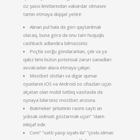
öz şəxsi limitlərindən xəbərdar olmasını
təmin etməyə diqqət yetirir.
Alınan pul hələ də geri qaytarılmalı
olacaq, buna görə də onu tam hüquqlu
cashback adlandıra bilməzsiniz.
Poçtla sorğu göndərərkən, çek və ya
qəbz kimi bütün potensial zəruri sənədləri
əvvəlcədən əlavə etməyə çalışın.
Mostbet slotları və digər qumar
oyunlarını iOS və Android os cihazları üçün
əlçatan olan mobil tətbiq vasitəsilə də
oynaya bilərsiniz mostbet arizona.
Bukmeker şirkətinin rəsmi saytı ən
yüksək xidməti göstərmək üçün” “daim
inkişaf edir.
Com” “xətti yaxşı siyahı ilə” “çoxlu idman