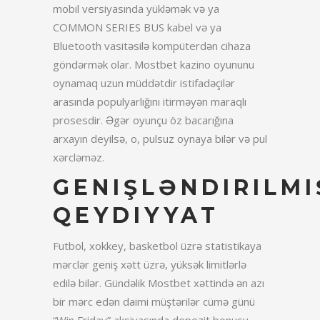
mobil versiyasında yükləmək və ya
COMMON SERIES BUS kabel və ya
Bluetooth vasitəsilə kompüterdən cihaza
göndərmək olar. Mostbet kazino oyununu
oynamaq uzun müddətdir istifadəçilər
arasında populyarlığını itirməyən maraqlı
prosesdir. Əgər oyunçu öz bacarığına
arxayın deyilsə, o, pulsuz oynaya bilər və pul
xərcləməz.
GENIŞLƏNDIRILMI
QEYDIYYAT
Futbol, ​​xokkey, basketbol üzrə statistikaya
mərclər geniş xətt üzrə, yüksək limitlərlə
edilə bilər. Gündəlik Mostbet xəttində ən azı
bir mərc edən daimi müştərilər cümə günü