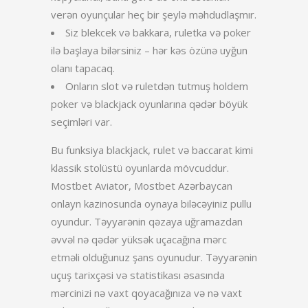
verən oyunçular heç bir şeylə məhdudlaşmır.
Siz blekcek və bakkara, ruletka və poker
ilə başlaya bilərsiniz – hər kəs özünə uyğun
olanı tapacaq.
Onların slot və ruletdən tutmuş holdem
poker və blackjack oyunlarına qədər böyük
seçimləri var.
Bu funksiya blackjack, rulet və baccarat kimi
klassik stolüstü oyunlarda mövcuddur.
Mostbet Aviator, Mostbet Azərbaycan
onlayn kazinosunda oynaya biləcəyiniz pullu
oyundur. Təyyarənin qəzaya uğramazdan
əvvəl nə qədər yüksək uçacağına mərc
etməli olduğunuz şans oyunudur. Təyyarənin
uçuş tarixçəsi və statistikası əsasında
mərcinizi nə vaxt qoyacağınıza və nə vaxt