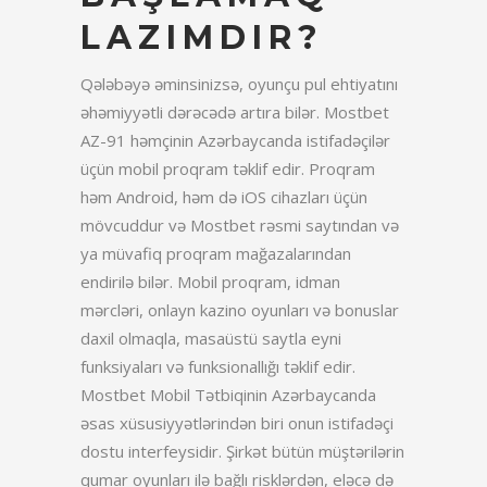
LAZIMDIR?
Qələbəyə əminsinizsə, oyunçu pul ehtiyatını
əhəmiyyətli dərəcədə artıra bilər. Mostbet
AZ-91 həmçinin Azərbaycanda istifadəçilər
üçün mobil proqram təklif edir. Proqram
həm Android, həm də iOS cihazları üçün
mövcuddur və Mostbet rəsmi saytından və
ya müvafiq proqram mağazalarından
endirilə bilər. Mobil proqram, idman
mərcləri, onlayn kazino oyunları və bonuslar
daxil olmaqla, masaüstü saytla eyni
funksiyaları və funksionallığı təklif edir.
Mostbet Mobil Tətbiqinin Azərbaycanda
əsas xüsusiyyətlərindən biri onun istifadəçi
dostu interfeysidir. Şirkət bütün müştərilərin
qumar oyunları ilə bağlı risklərdən, eləcə də