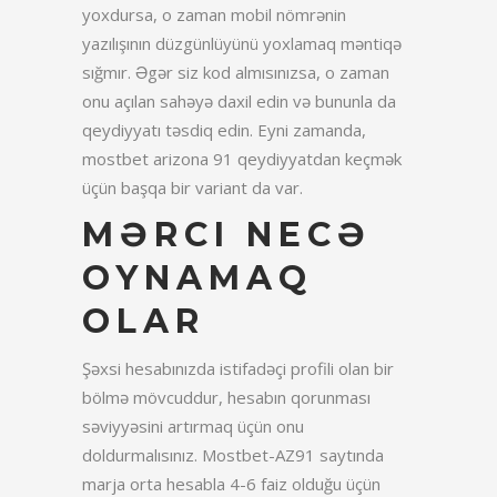
yoxdursa, o zaman mobil nömrənin
yazılışının düzgünlüyünü yoxlamaq məntiqə
sığmır. Əgər siz kod almısınızsa, o zaman
onu açılan sahəyə daxil edin və bununla da
qeydiyyatı təsdiq edin. Eyni zamanda,
mostbet arizona 91 qeydiyyatdan keçmək
üçün başqa bir variant da var.
MƏRCI NECƏ
OYNAMAQ
OLAR
Şəxsi hesabınızda istifadəçi profili olan bir
bölmə mövcuddur, hesabın qorunması
səviyyəsini artırmaq üçün onu
doldurmalısınız. Mostbet-AZ91 saytında
marja orta hesabla 4-6 faiz olduğu üçün