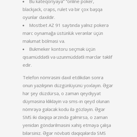
Bu kateqoriyaya” “online poker,
blackjack, craps, rulet və bir çox başqa
oyunlar daxildir.
Mostbet AZ 91 saytında yalnız pokerə
mərc oynamağa üstünlük verənlər üçün
məlumat bölməsi va.
Bukmeker kontoru seçmək üçün
qısamüddətli və uzunmüddətli mərclər təklif
edir.
Telefon nömrəsini daxil etdikdən sonra
onun yazılışının düzgünlüyünü yoxlayın. Əgər
hər şey düzdürsə, o zaman qeydiyyat
düyməsinə klikləyin və sms-in qeyd olunan
nömrəyə gələcək kodu ilə gözləyin. Əgər
SMS iki dəqiqə ərzində gəlmirsə, o zaman
yenidən göndərilməsini xahiş etməyə çalışa
bilərsiniz. Əgər növbəti dəqiqələrdə SMS