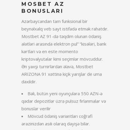
MOSBET AZ
BONUSLARI
Azərbaycandan tam funksional bir
beynəlxalq veb sayt istifadə etmək rahatdır.
Mostbet AZ 91-də təqdim olunan ödəniş
alətləri arasında elektron pul” “kisələri, bank
kartları və en este momento
kriptovalyutalar kimi seçimlər mövcuddur.
Ən yaxşı turnirlərdən əlavə, Mostbet
ARIZONA 91 xəttinə kiçik yarışlar de uma
daxildir.
Bəli, bütün yeni oyunçulara 550 AZN-ə
qədər depozitlər üzrə pulsuz fırlanmalar və
bonuslar verilir
Mövcud ödəniş variantları coğrafi
ərazinizdən asılı olaraq dəyişə bilər.