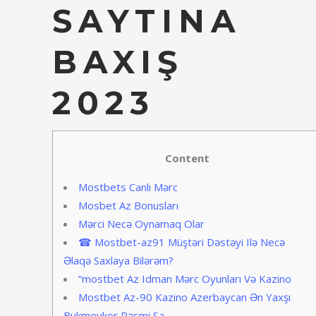
SAYTINA
BAXIŞ
2023
Content
Mostbets Canlı Mərc
Mosbet Az Bonusları
Mərci Necə Oynamaq Olar
☎ Mostbet-az91 Müştəri Dəstəyi Ilə Necə
Əlaqə Saxlaya Bilərəm?
“mostbet Az Idman Mərc Oyunları Və Kazino
Mostbet Az-90 Kazino Azerbaycan Ən Yaxşı
Bukmeyker Rəsmi Sa