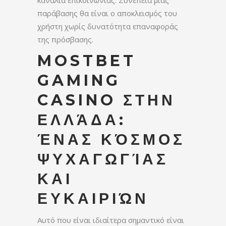
κανάλια επικοινωνίας. Συνέπεια μιας
παράβασης θα είναι ο αποκλεισμός του
χρήστη χωρίς δυνατότητα επαναφοράς
της πρόσβασης.
MOSTBET
GAMING
CASINO ΣΤΗΝ
ΕΛΛΆΔΑ:
ΈΝΑΣ ΚΌΣΜΟΣ
ΨΥΧΑΓΩΓΊΑΣ
ΚΑΙ
ΕΥΚΑΙΡΙΏΝ
Αυτό που είναι ιδιαίτερα σημαντικό είναι