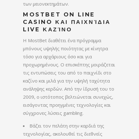
των μειονεκτημάτων.
MOSTBET ON LINE
CASINO ΚΑΙ ΠΑΙΧΝΊΔΙΑ
LIVE ΚΑΖΊΝΟ
Η MostBet διαθέτει ένα πρόγραμμα
μπόνους υψηλής ποιότητας με κίνητρα
τόσο για αρχάριους όσο και για
προχωρημένους. Ο επισκέπτης μοιράζεται
τις εντυπώσεις του από το παιχνίδι στο
καζίνο και μιλά για την υψηλή ταχύτητα
ανάληψης κερδών. Από την ίδρυσή του το
2009, ο ιστότοπος βελτιώνεται συνεχώς,
εισάγοντας προηγμένες τεχνολογίες και
σύγχρονες λύσεις gambling.
Βάζει τον πελάτη στην καρδιά της
τεχνολογίας, ακολουθεί τις διεθνείς