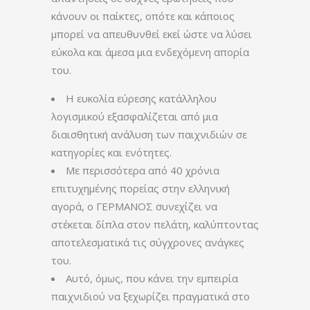
κάνουν οι παίκτες, οπότε και κάποιος
μπορεί να απευθυνθεί εκεί ώστε να λύσει
εύκολα και άμεσα μια ενδεχόμενη απορία
του.
Η ευκολία εύρεσης κατάλληλου
λογισμικού εξασφαλίζεται από μια
διαισθητική ανάλυση των παιχνιδιών σε
κατηγορίες και ενότητες.
Με περισσότερα από 40 χρόνια
επιτυχημένης πορείας στην ελληνική
αγορά, ο ΓΕΡΜΑΝΟΣ συνεχίζει να
στέκεται δίπλα στον πελάτη, καλύπτοντας
αποτελεσματικά τις σύγχρονες ανάγκες
του.
Αυτό, όμως, που κάνει την εμπειρία
παιχνιδιού να ξεχωρίζει πραγματικά στο