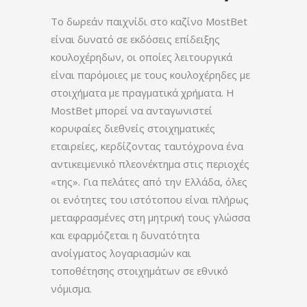
Το δωρεάν παιχνίδι στο καζίνο MostBet
είναι δυνατό σε εκδόσεις επίδειξης
κουλοχέρηδων, οι οποίες λειτουργικά
είναι παρόμοιες με τους κουλοχέρηδες με
στοιχήματα με πραγματικά χρήματα. Η
MostBet μπορεί να ανταγωνιστεί
κορυφαίες διεθνείς στοιχηματικές
εταιρείες, κερδίζοντας ταυτόχρονα ένα
αντικειμενικό πλεονέκτημα στις περιοχές
«της». Για πελάτες από την Ελλάδα, όλες
οι ενότητες του ιστότοπου είναι πλήρως
μεταφρασμένες στη μητρική τους γλώσσα
και εφαρμόζεται η δυνατότητα
ανοίγματος λογαριασμών και
τοποθέτησης στοιχημάτων σε εθνικό
νόμισμα.