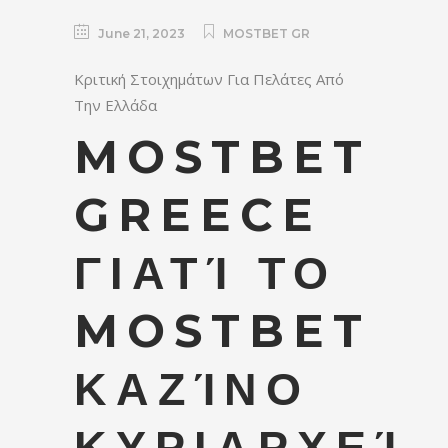
June 21, 2023
MOSTBET GR
Κριτική Στοιχημάτων Για Πελάτες Από
Την Ελλάδα
MOSTBET
GREECE
ΓΙΑΤΊ ΤΟ
MOSTBET
ΚΑΖΊΝΟ
ΚΥΡΙΑΡΧΕΊ