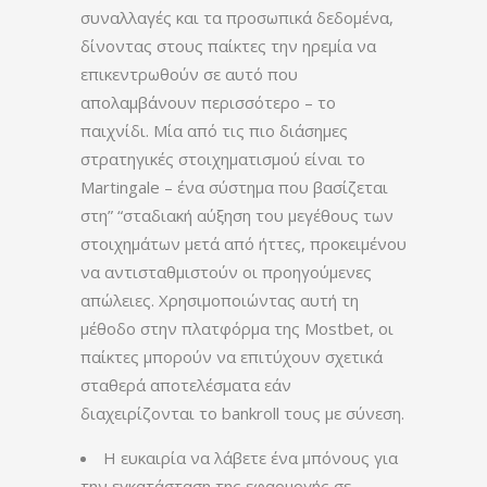
συναλλαγές και τα προσωπικά δεδομένα,
δίνοντας στους παίκτες την ηρεμία να
επικεντρωθούν σε αυτό που
απολαμβάνουν περισσότερο – το
παιχνίδι. Μία από τις πιο διάσημες
στρατηγικές στοιχηματισμού είναι το
Martingale – ένα σύστημα που βασίζεται
στη” “σταδιακή αύξηση του μεγέθους των
στοιχημάτων μετά από ήττες, προκειμένου
να αντισταθμιστούν οι προηγούμενες
απώλειες. Χρησιμοποιώντας αυτή τη
μέθοδο στην πλατφόρμα της Mostbet, οι
παίκτες μπορούν να επιτύχουν σχετικά
σταθερά αποτελέσματα εάν
διαχειρίζονται το bankroll τους με σύνεση.
Η ευκαιρία να λάβετε ένα μπόνους για
την εγκατάσταση της εφαρμογής σε