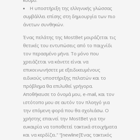
κόσμο.
Η υποστήριξη της ελληνικής γλώσσας
συμβάλλει επίσης στη δημιουργία των πιο
άνετων συνθηκών.
Ένας πελάτης της MostBet μοιράζεται τις
θετικές του εντυπώσεις από το παιχνίδι
τον περασμένο μήνα. Το μόνο που
χρειάζεται να κάνετε είναι να
επικοινωνήσετε με εξειδικευμένους
ειδικούς υποστήριξης πελατών και το
πρόβλημα θα επιλυθεί γρήγορα.
Αποθήκευσε το όνομά μου, e-mail, και τον
ιστότοπο μου σε αυτόν τον πλοηγό για
την επόμενη φορά που θα σχολιάσω. Ο
χρήστης επαινεί την MostBet για την
ευκαιρία να τοποθετεί τακτικά στοιχήματα
και να κερδίζει.” “[newline]Ένας τακτικός