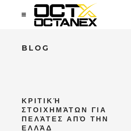
BLOG
ΚΡΙΤΙΚΉ
ΣΤΟΙΧΗΜΆΤΩΝ ΓΙΑ
ΠΕΛΆΤΕΣ ΑΠΌ ΤΗΝ
ΕΛΛΆΔ