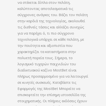
να στέκεται δίπλα στον πελάτη,
καλύπτοντας αποτελεσματικά τις
σύγχρονες ανάγκες του. Βάζει τον πελάτη
στην καρδιά της τεχνολογίας, ακολουθεί
τις διεθνείς τάσεις και αλλάζει συνεχώς
για να παρέχει ό, τι πιο σύγχρονο
τεχνολογικά υπάρχει σε κάθε πελάτη, με
την ποιότητα και αξιοπιστία που
χαρακτηρίζει τα καταστήματα στην
πολυετή πορεία τους. Σήμερα, το
λογισμικό τυχερών παιχνιδιών του
διαδικτυακού καζίνο MostBet είναι
πλήρως προσαρμοσμένο για να λειτουργεί
σε κινητές συσκευές. Κατεβάστε τις
Εφαρμογές της MostBet Μπορείτε να
επισκεφτείτε την επίσημη ιστοσελίδα της
στοιχηματικής. Οι πλήρεις εκδόσεις έχουν