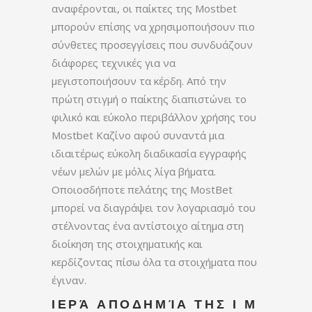
αναφέρονται, οι παίκτες της Mostbet
μπορούν επίσης να χρησιμοποιήσουν πιο
σύνθετες προσεγγίσεις που συνδυάζουν
διάφορες τεχνικές για να
μεγιστοποιήσουν τα κέρδη. Από την
πρώτη στιγμή ο παίκτης διαπιστώνει το
φιλικό και εύκολο περιβάλλον χρήσης του
Mostbet Καζίνο αφού συναντά μια
ιδιαιτέρως εύκολη διαδικασία εγγραφής
νέων μελών με μόλις λίγα βήματα.
Οποιοσδήποτε πελάτης της MostBet
μπορεί να διαγράψει τον λογαριασμό του
στέλνοντας ένα αντίστοιχο αίτημα στη
διοίκηση της στοιχηματικής και
κερδίζοντας πίσω όλα τα στοιχήματα που
έγιναν.
ΙΕΡΆ ΑΠΟΔΗΜΊΑ ΤΗΣ Ι Μ