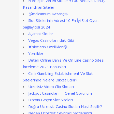
Free Spin Veren Siteler +100 Bedava Dönüş
Kazandıran Siteler
🥇maksimum Kazanç💲
Slot Sitelerinin Adresi 10 En İyi Slot Oyun
Sağlayıcısı 2024
Aşamalı Slotlar
Vegas Casino’larındaki Gibi
🌟slotların Özellikleri🎲
Yenilikler
Betelli Online Bahis Ve On Line Casino Sitesi
İnceleme 2023 Bonusları
Canlı Gambling Establishment Ve Slot
Sitelerinde Nelere Dikkat Edilir?
Ücretsiz Video Clip Slotları
Jackpot Casinoları — Genel Görünüm
Bitcoin Geçen Slot Siteleri
Doğru Ücretsiz Casino Slotları Nasıl Seçilir?
Neden Ücretsiz Çevrimiçi Slotlarımızı