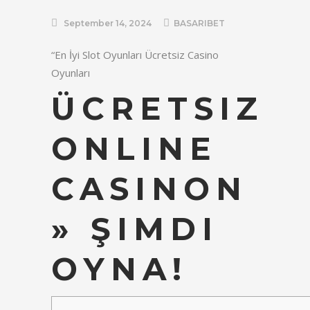
September 14, 2024
BASARIBET
“En İyi Slot Oyunları Ücretsiz Casino
Oyunları
ÜCRETSIZ
ONLINE
CASINON
» ŞIMDI
OYNA!