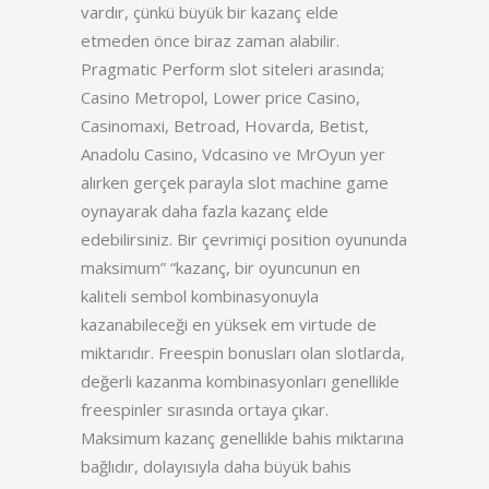
vardır, çünkü büyük bir kazanç elde
etmeden önce biraz zaman alabilir.
Pragmatic Perform slot siteleri arasında;
Casino Metropol, Lower price Casino,
Casinomaxi, Betroad, Hovarda, Betist,
Anadolu Casino, Vdcasino ve MrOyun yer
alırken gerçek parayla slot machine game
oynayarak daha fazla kazanç elde
edebilirsiniz. Bir çevrimiçi position oyununda
maksimum” “kazanç, bir oyuncunun en
kaliteli sembol kombinasyonuyla
kazanabileceği en yüksek em virtude de
miktarıdır. Freespin bonusları olan slotlarda,
değerli kazanma kombinasyonları genellikle
freespinler sırasında ortaya çıkar.
Maksimum kazanç genellikle bahis miktarına
bağlıdır, dolayısıyla daha büyük bahis