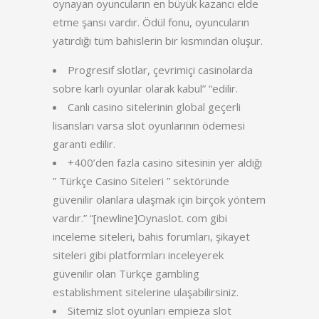
oynayan oyuncuların en büyük kazancı elde
etme şansı vardır. Ödül fonu, oyuncuların
yatırdığı tüm bahislerin bir kısmından oluşur.
Progresif slotlar, çevrimiçi casinolarda
sobre karlı oyunlar olarak kabul” “edilir.
Canlı casino sitelerinin global geçerli
lisansları varsa slot oyunlarının ödemesi
garanti edilir.
+400’den fazla casino sitesinin yer aldığı
” Türkçe Casino Siteleri ” sektöründe
güvenilir olanlara ulaşmak için birçok yöntem
vardır.” “[newline]Oynaslot. com gibi
inceleme siteleri, bahis forumları, şikayet
siteleri gibi platformları inceleyerek
güvenilir olan Türkçe gambling
establishment sitelerine ulaşabilirsiniz.
Sitemiz slot oyunları empieza slot