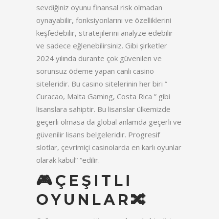
sevdiğiniz oyunu finansal risk olmadan
oynayabilir, fonksiyonlarını ve özelliklerini
keşfedebilir, stratejilerini analyze edebilir
ve sadece eğlenebilirsiniz. Gibi şirketler
2024 yılında durante çok güvenilen ve
sorunsuz ödeme yapan canlı casino
siteleridir. Bu casino sitelerinin her biri ”
Curacao, Malta Gaming, Costa Rica ” gibi
lisanslara sahiptir. Bu lisanslar ülkemizde
geçerli olmasa da global anlamda geçerli ve
güvenilir lisans belgeleridir. Progresif
slotlar, çevrimiçi casinolarda en karlı oyunlar
olarak kabul” “edilir.
🎮ÇEŞITLI
OYUNLAR🔀