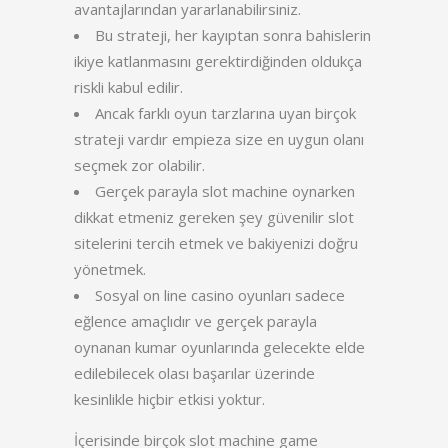
avantajlarından yararlanabilirsiniz.
Bu strateji, her kayıptan sonra bahislerin
ikiye katlanmasını gerektirdiğinden oldukça
riskli kabul edilir.
Ancak farklı oyun tarzlarına uyan birçok
strateji vardır empieza size en uygun olanı
seçmek zor olabilir.
Gerçek parayla slot machine oynarken
dikkat etmeniz gereken şey güvenilir slot
sitelerini tercih etmek ve bakiyenizi doğru
yönetmek.
Sosyal on line casino oyunları sadece
eğlence amaçlıdır ve gerçek parayla
oynanan kumar oyunlarında gelecekte elde
edilebilecek olası başarılar üzerinde
kesinlikle hiçbir etkisi yoktur.
İçerisinde birçok slot machine game