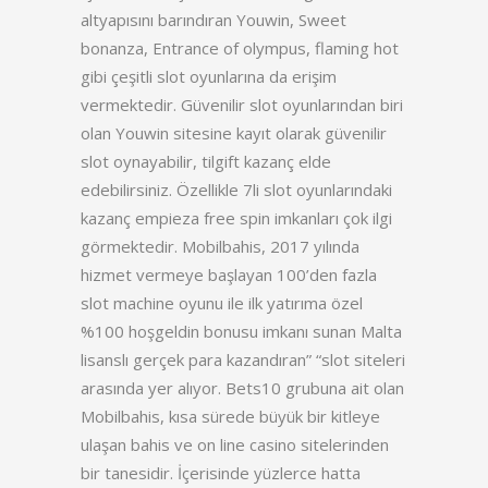
altyapısını barındıran Youwin, Sweet
bonanza, Entrance of olympus, flaming hot
gibi çeşitli slot oyunlarına da erişim
vermektedir. Güvenilir slot oyunlarından biri
olan Youwin sitesine kayıt olarak güvenilir
slot oynayabilir, tilgift kazanç elde
edebilirsiniz. Özellikle 7li slot oyunlarındaki
kazanç empieza free spin imkanları çok ilgi
görmektedir. Mobilbahis, 2017 yılında
hizmet vermeye başlayan 100’den fazla
slot machine oyunu ile ilk yatırıma özel
%100 hoşgeldin bonusu imkanı sunan Malta
lisanslı gerçek para kazandıran” “slot siteleri
arasında yer alıyor. Bets10 grubuna ait olan
Mobilbahis, kısa sürede büyük bir kitleye
ulaşan bahis ve on line casino sitelerinden
bir tanesidir. İçerisinde yüzlerce hatta