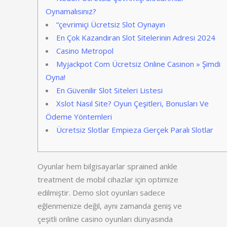
Oynamalısınız?
“çevrimiçi Ücretsiz Slot Oynayın
En Çok Kazandıran Slot Sitelerinin Adresi 2024
Casino Metropol
Myjackpot Com Ücretsiz Online Casinon » Şimdi
Oyna!
En Güvenilir Slot Siteleri Listesi
Xslot Nasıl Site? Oyun Çeşitleri, Bonusları Ve
Ödeme Yöntemleri
Ücretsiz Slotlar Empieza Gerçek Paralı Slotlar
Oyunlar hem bilgisayarlar sprained ankle
treatment de mobil cihazlar için optimize
edilmiştir. Demo slot oyunları sadece
eğlenmenize değil, aynı zamanda geniş ve
çeşitli online casino oyunları dünyasında