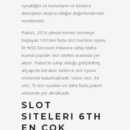
oynaklığını ve bonusların ve bedava
dönüşlerin oluşma sıklığını değerlendirmek
mümkündür.
Piabet, 2016 yılında hizmet vermeye
başlayan 100’den fazla slot machine oyunu
ile %50 Discount imkanına sahip Malta
lisanslı popüler slot siteleri arasında yer
alıyor. Piabet’in sahip olduğu geliştirilmiş
altyapı ile beraber binlerce slot oyunu
sistemde bulunmaktadır. Video slot, 3d
slot, 7li slot oyunları ve daha fazla piabet
sitesinde yer almaktadır.
SLOT
SITELERI 6TH
EN ÇOK