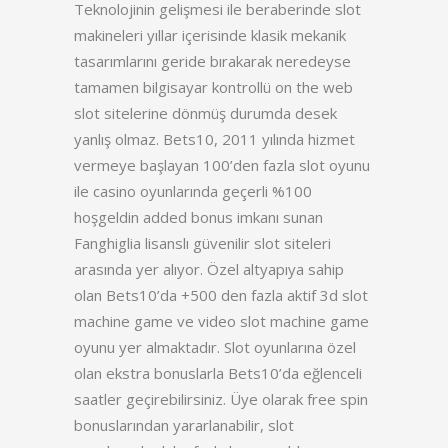
Teknolojinin gelişmesi ile beraberinde slot
makineleri yıllar içerisinde klasik mekanik
tasarımlarını geride bırakarak neredeyse
tamamen bilgisayar kontrollü on the web
slot sitelerine dönmüş durumda desek
yanlış olmaz. Bets10, 2011 yılında hizmet
vermeye başlayan 100’den fazla slot oyunu
ile casino oyunlarında geçerli %100
hoşgeldin added bonus imkanı sunan
Fanghiglia lisanslı güvenilir slot siteleri
arasında yer alıyor. Özel altyapıya sahip
olan Bets10’da +500 den fazla aktif 3d slot
machine game ve video slot machine game
oyunu yer almaktadır. Slot oyunlarına özel
olan ekstra bonuslarla Bets10’da eğlenceli
saatler geçirebilirsiniz. Üye olarak free spin
bonuslarından yararlanabilir, slot